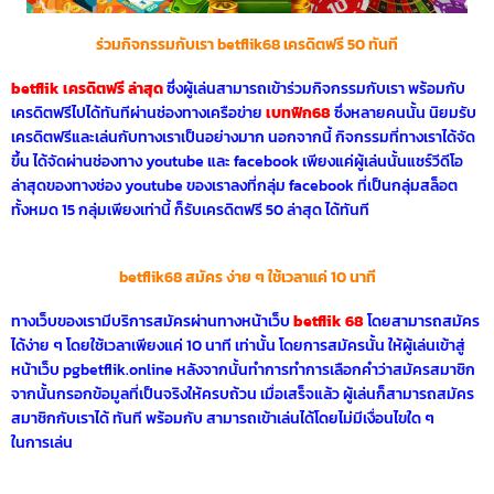
ร่วมกิจกรรมกับเรา betflik68 เครดิตฟรี 50 ทันที
betflik เครดิตฟรี ล่าสุด
ซึ่งผู้เล่นสามารถเข้าร่วมกิจกรรมกับเรา พร้อมกับ
เครดิตฟรีไปได้ทันทีผ่านช่องทางเครือข่าย
เบทฟิก68
ซึ่งหลายคนนั้น นิยมรับ
เครดิตฟรีและเล่นกับทางเราเป็นอย่างมาก นอกจากนี้ กิจกรรมที่ทางเราได้จัด
ขึ้น ได้จัดผ่านช่องทาง youtube และ facebook เพียงแค่ผู้เล่นนั้นแชร์วีดีโอ
ล่าสุดของทางช่อง youtube ของเราลงที่กลุ่ม facebook ที่เป็นกลุ่มสล็อต
ทั้งหมด 15 กลุ่มเพียงเท่านี้ ก็รับเครดิตฟรี 50 ล่าสุด ได้ทันที
betflik68 สมัคร ง่าย ๆ ใช้เวลาแค่ 10 นาที
ทางเว็บของเรามีบริการสมัครผ่านทางหน้าเว็บ
betflik 68
โดยสามารถสมัคร
ได้ง่าย ๆ โดยใช้เวลาเพียงแค่ 10 นาที เท่านั้น โดยการสมัครนั้น ให้ผู้เล่นเข้าสู่
หน้าเว็บ pgbetflik.online หลังจากนั้นทำการทำการเลือกคำว่าสมัครสมาชิก
จากนั้นกรอกข้อมูลที่เป็นจริงให้ครบถ้วน เมื่อเสร็จแล้ว ผู้เล่นก็สามารถสมัคร
สมาชิกกับเราได้ ทันที พร้อมกับ สามารถเข้าเล่นได้โดยไม่มีเงื่อนไขใด ๆ
ในการเล่น