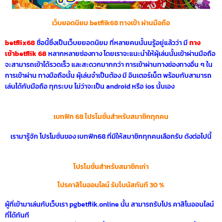
เว็บยอดนิยม betflik68 ทางเข้า ผ่านมือถือ
betflix68
ชื่อนี้ซึ่งเป็นเว็บยยอดนิยม ที่หลายคนนั้นนรู้อยู่แล้วว่า มี
ทาง
เข้าbetflik 68
หลากหลายช่องทาง โดยเราจะแนะนำให้ผุ้เล่นนั้นเข้าผ่านมือถือ
จะสามารถเข้าได้รวดเร็ว และสะดวกมากกว่า การเข้าผ่านทางช่องทางอื่น ๆ ใน
การเข้าผ่าน ทางมือถือนั้น ผุ้เล่นจำเป็นต้อง มี อินเตอร์เน็ต พร้อมกับสามารถ
เล่นได้กับมือถือ ทุกระบบ ไม่ว่าจะเป็น android หรือ ios นั้นเอง
เบทฟิก 68 โปรโมชั่นสำหรับสมาชิกทุกคน
เรามารู้จัก โปรโมชั่นของ เบทฟิก68 ที่มีให้สมาชิกทุกคนเลือกรับ ดังต่อไปนี้
โปรโมชั่นสำหรับสมาชิกเก่า
โปรคาสิโนออนไลน์ รับโบนัสทันที 30 %
ผู้ที่เข้ามาเล่นกับเว็บเรา pgbetflik.online นั้น สามารถรับโปร คาสิโนออนไลน์
ที่ได้ทันที