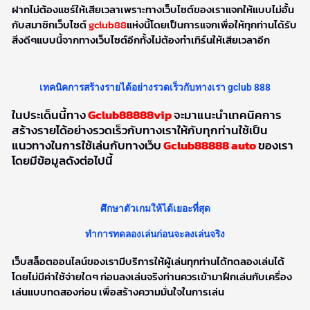
ฝากไม่ต้องแชร์ให้เสียเวลาเพราะทางเว็บไซต์ของเราแจกให้แบบไม่อั้น
กับสมาชิกเว็บไซต์
gclub88
แห่งนี้โดยเป็นการแจกเพื่อให้ทุกท่านได้รับ
สิ่งดีๆแบบนี้จากทางเว็บไซต์อีกทั้งไม่ต้องทำเทิร์นให้เสียเวลาอีก
เทคนิคการสร้างรายได้อย่างรวดเร็วกับทางเรา gclub 888
ในประเด็นนี้ทาง
Gclub88888vip
จะมาแนะนำเทคนิคการ
สร้างรายได้อย่างรวดเร็วกับทางเราให้กับทุกท่านใช้เป็น
แนวทางในการใช้เล่นกับทางเว็บ
Gclub88888 auto
ของเรา
โดยมีข้อมูลดังต่อไปนี้
ศึกษาตัวเกมให้ได้เยอะที่สุด
ทำการทดลองเล่นก่อนจะลงเล่นจริง
เว็บสล็อตออนไลน์ของเรามีบริการให้ผู้เล่นทุกท่านได้ทดลองเล่นได้
โดยไม่มีค่าใช้จ่ายใดๆ ก่อนลงเล่นจริงท่านควรเข้ามาฝึกเล่นกับเครื่อง
เล่นแบบทดสองก่อน เพื่อสร้างความมั่นใจในการเล่น