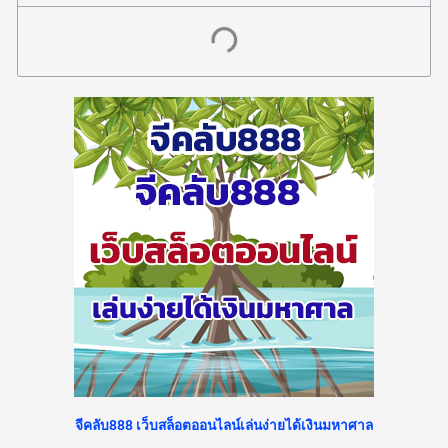
จีคลับ888 เว็บสล็อตออนไลน์เล่นง่ายได้เงินมหาศาล