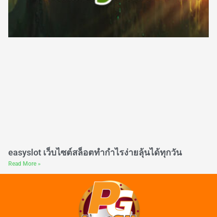
easyslot เว็บไซต์สล็อตทำกำไรง่ายลุ้นได้ทุกวัน
Read More »