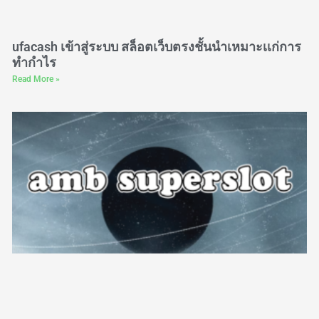
ufacash เข้าสู่ระบบ สล็อตเว็บตรงชั้นนำเหมาะเเก่การ
ทำกำไร
Read More »