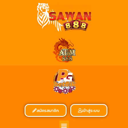
Skip
to
content
สมัครสมาชิก
เข้าสู่ระบบ
Menu