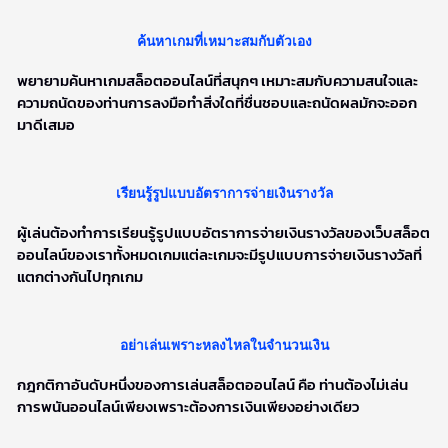
ค้นหาเกมที่เหมาะสมกับตัวเอง
พยายามค้นหาเกมสล็อตออนไลน์ที่สนุกๆ เหมาะสมกับความสนใจและ
ความถนัดของท่านการลงมือทำสิ่งใดที่ชื่นชอบและถนัดผลมักจะออก
มาดีเสมอ
เรียนรู้รูปแบบอัตราการจ่ายเงินรางวัล
ผู้เล่นต้องทำการเรียนรู้รูปแบบอัตราการจ่ายเงินรางวัลของเว็บสล็อต
ออนไลน์ของเราทั้งหมดเกมแต่ละเกมจะมีรูปแบบการจ่ายเงินรางวัลที่
แตกต่างกันไปทุกเกม
อย่าเล่นเพราะหลงไหลในจำนวนเงิน
กฎกติกาอันดับหนึ่งของการเล่นสล็อตออนไลน์ คือ ท่านต้องไม่เล่น
การพนันออนไลน์เพียงเพราะต้องการเงินเพียงอย่างเดียว