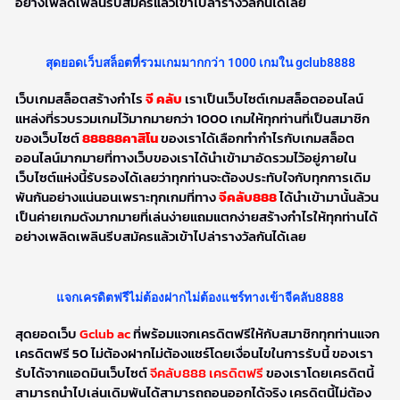
อย่างเพลิดเพลินรีบสมัครแล้วเข้าไปล่ารางวัลกันได้เลย
สุดยอดเว็บสล็อตที่รวมเกมมากกว่า 1000 เกมใน gclub8888
เว็บเกมสล็อตสร้างกำไร
จี คลับ
เราเป็นเว็บไซต์เกมสล็อตออนไลน์
แหล่งที่รวบรวมเกมไว้มากมายกว่า
1000
เกมให้ทุกท่านที่เป็นสมาชิก
ของเว็บไซต์
88888
คาสิโน
ของเราได้เลือกทำกำไรกับเกมสล็อต
ออนไลน์มากมายที่ทางเว็บของเราได้นำเข้ามาอัดรวมไว้อยู่ภายใน
เว็บไซต์แห่งนี้รับรองได้เลยว่าทุกท่านจะต้องประทับใจกับทุกการเดิม
พันกันอย่างแน่นอนเพราะทุกเกมที่ทาง
จีคลับ
888
ได้นำเข้ามานั้นล้วน
เป็นค่ายเกมดังมากมายที่เล่นง่ายแถมแตกง่ายสร้างกำไรให้ทุกท่านได้
อย่างเพลิดเพลินรีบสมัครแล้วเข้าไปล่ารางวัลกันได้เลย
แจกเครดิตฟรีไม่ต้องฝากไม่ต้องแชร์ทางเข้าจีคลับ8888
สุดยอดเว็บ
Gclub ac
ที่พร้อมแจกเครดิตฟรีให้กับสมาชิกทุกท่านแจก
เครดิตฟรี
50
ไม่ต้องฝากไม่ต้องแชร์โดยเงื่อนไขในการรับนี้ ของเรา
รับได้จากแอดมินเว็บไซต์
จีคลับ
888
เครดิตฟรี
ของเราโดยเครดิตนี้
สามารถนำไปเล่นเดิมพันได้สามารถถอนออกได้จริง เครดิตนี้ไม่ต้อง