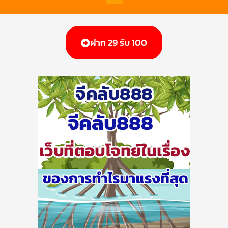
ฝาก 29 รับ 100