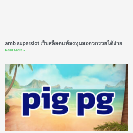
amb superslot เว็บสล็อตเเท้ลงทุนสะดวกรวยได้ง่าย
Read More »