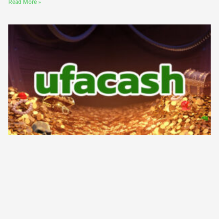
Read More »