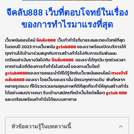
จีคลับ888 เว็บที่ตอบโจทย์ในเรื่อง
ของการทำไรมาแรงที่สุด
เว็บพนันออนไลน์
จีคลับ
888
เว็บทำกำไรที่มาแรงและตอบโจทย์ที่สุด
ในตอนปี
2023
ทางเว็บพนัน
gclub888
ของเราพร้อมเปิดบริการให้
ทุกท่านได้เข้ามาร่วมสนุกกับการสร้างกำไรไปกับการเดิมพันและ
เตรียมล่าเงินรางวัลไปกับ
จีคลับ
8888
ของเราได้ทุกวัน ทุกช่วงเวลา
หากท่านใดที่ต้องการทำกำไรในช่วงนี้ ของทางเว็บไซต์
gclub8888
ของเราขอแนะนำให้ได้รู้จักกับเว็บพนันออนไลน์
ทางเข้าจี
คลับ
8888
ของเรา โดยเว็บของเรานั้น มีครบทุกการเดิม พันที่หลาก
หลายรูปแบบ ที่ได้รวบรวมเกมคุณภาพที่ดีที่สุดที่จะทำให้คุณสร้างกำไร
ได้อย่างสมปรารถนา รีบเข้ามาสมัครที่หน้าเว็บไซต์สล็อต
gclub 888
และเตรียมพร้อมทำกำไรได้แบบมหาศาล
หัวข้อความรู้ในบทความนี้