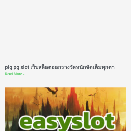
pig pg slot เว็บสล็อตออกรางวัลหนักจัดเต็มทุกตา
Read More »