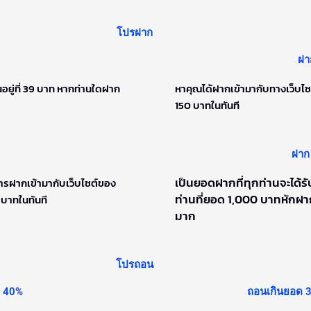
โปรฝาก
ฝา
้นอยู่ที่ 39 บาท หากท่านใดฝาก
หาคุณได้ฝากเข้ามากับทางเว็บไซ
150 บาทในทันที
ฝาก
เป็นยอดฝากที่ทุกท่านจะได้รั
การฝากเข้ามากับเว็บไซต์ของ
ท่านที่ยอด 1,000 บาทหักฝาก
 บาทในทันที
มาก
โปรถอน
ม 40%
ถอนเกินยอด 30