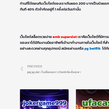
ท่านที่ได้ถอนกับเว็บไซต์ของเราเกินยอด 200 บาทเป็นบิลแรกข
ทันที 40% ตัวจำกัดอยู่ที่ 1 ครั้งต่อวันเท่านั้น
เว็บไซต์สล็อตรวยง่าย
amb superslot
เราคือเว็บไซต์ที่มี
ของเราได้มีทีมงานมืออาชีพที่เข้ามาทำงานภายในเว็บไซต์ ที
อย่างสะดวกผ่านทุกอุปกรณ์
สมัครผ่านเครือ
pg betflik
ได้ทั
Prev
PREVIOUS
pig pg slot เว็บสล็อตออกรางวัลหนักจัดเต็มทุกตา