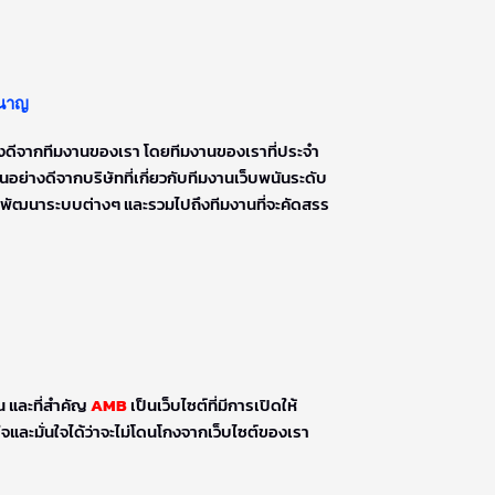
ำนาญ
ย่างดีจากทีมงานของเรา โดยทีมงานของเราที่ประจำ
นอย่างดีจากบริษัทที่เกี่ยวกับทีมงานเว็บพนันระดับ
ารพัฒนาระบบต่างๆ และรวมไปถึงทีมงานที่จะคัดสรร
้น และที่สำคัญ
AMB
เป็นเว็บไซต์ที่มีการเปิดให้
จและมั่นใจได้ว่าจะไม่โดนโกงจากเว็บไซต์ของเรา