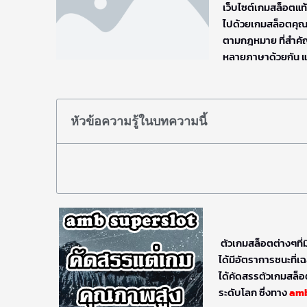
เว็บไซต์เกมสล็อตแท
ไปด้วยเกมสล็อตคุ
ตามกฎหมาย ที่สำคั
หลายภาษาด้วยกัน 
หัวข้อความรู้ในบทความนี้
ตัวเกมสล็อตต่างๆที่ม
ได้มีอัตราการชนะที่เฉ
ได้คัดสรรตัวเกมสล็
ระดับโลก ซึ่งทาง
am