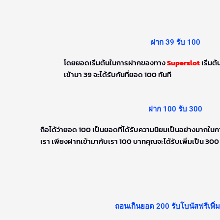
ฝาก 39 รับ 100
โดยยอดเริ่มต้นในการฝากของทาง
Superslot
เริ่มต
เข้ามา 39 จะได้รับกันที่ยอด 100 ทันที
ฝาก 100 รับ 300
ถือได้ว่ายอด 100 เป็นยอดที่ได้รับความนิยมเป็นอย่างมากใน
เรา เพียงฝากเข้ามากับเรา 100 บาทคุณจะได้รับเพิ่มเป็น 300
ถอนเกินยอด 200 รับโบนัสฟรีเพิ่