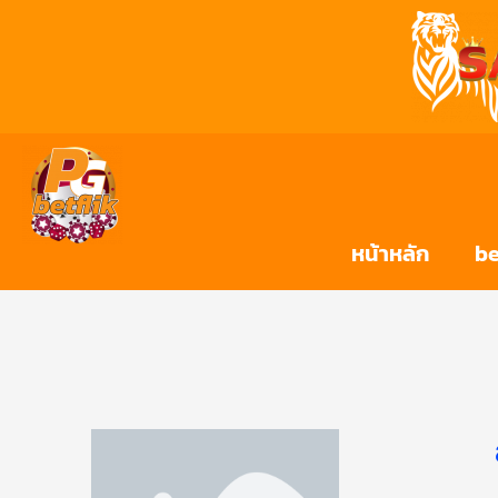
Skip
to
content
หน้าหลัก
be