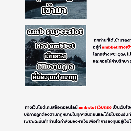
ทุกท่านที่ได้เข้ามาล
อยู่ที่
ambbet ทางเข้
โลกอย่าง PCI QSA ไม
และคอยให้คำปรึกษา รั
ทางเว็บไซต์เกมสล็อตออนไลน์
amb slot เว็บตรง
เป็นเว็บไซ
บริการถูกต้องตามกฎหมายในทุกๆขั้นตอนและได้มีใบรองรับที่เ
เพราะฉะนั้นถ้าท่านใดกำลังมองหาเว็บเพื่อทำการลงทุนอยู่เว็