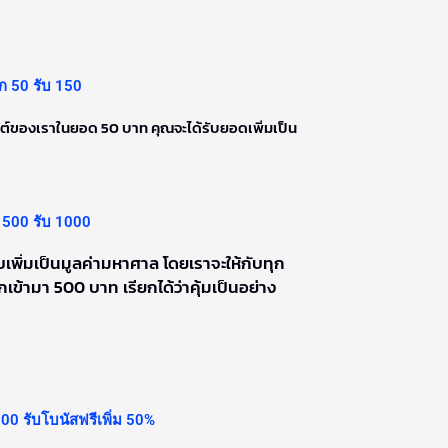
ก 50 รับ 150
ต์ของเราในยอด 50 บาท คุณจะได้รับยอดเพิ่มเป็น
 500 รับ 1000
บเพิ่มเป็นมูลค่ามหาศาล โดยเราจะให้กับทุก
เข้ามา 500 บาท เรียกได้ว่าคุ้มเป็นอย่าง
0 รับโบนัสฟรีเพิ่ม 50%