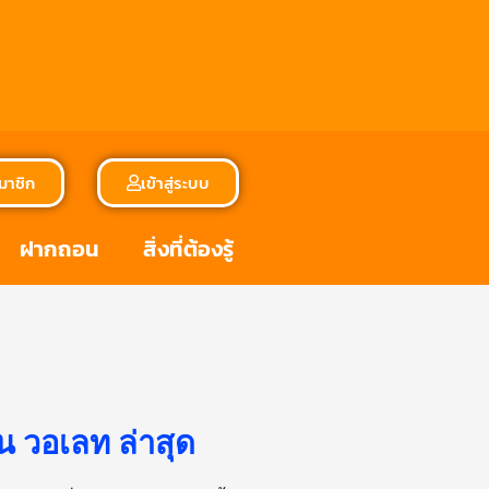
มาชิก
เข้าสู่ระบบ
ฝากถอน
สิ่งที่ต้องรู้
 วอเลท ล่าสุด