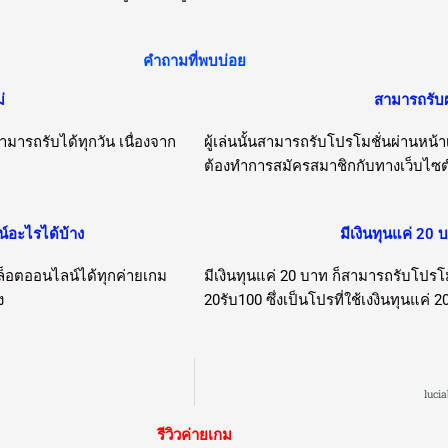
คำถามที่พบบ่อย
่
สามารถรับผ
ม่สามารถรับได้ทุกวัน เนื่องจาก
ผู้เล่นนั้นสามารถรับโปรโมชั่นผ่านหน้า
ต้องทำการสมัครสมาชิกกับทางเว็บไซต
น์อะไรได้บ้าง
มีเงินทุนแค่ 20 
กมสล็อตออนไลน์ได้ทุกค่ายเกม
มีเงินทุนแค่ 20 บาท ก็สามารถรับโปรโมชั
ง
20รับ100 ซึ่งเป็นโปรที่ใช้เงงินทุนแค่ 
lucia
รีวิวค่ายเกม