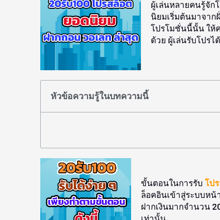
ผู้เล่นหลายคนรู้จั
นิยมเริ่มต้นมาจากฝ
โปรโมชั่นนี้นั้น ให
ด้วย ผู้เล่นรับโปรได้
หัวข้อความรู้ในบทความนี้
ขั้นตอนในการรับ
โปรส
ล็อคอินเข้าสู่ระบบหน้า
ฝากเงินมากจำนวน 20 บ
เท่านั้น