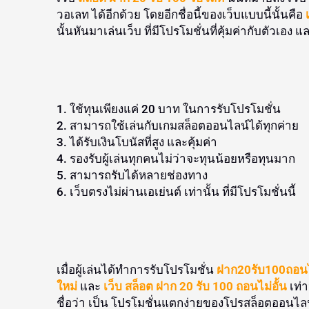
วอเลท ได้อีกด้วย โดยอีกชื่อนี้ของเว็บแบบนี้นั้นคือ
นั้นหันมาเล่นเว็บ ที่มีโปรโมชั่นที่คุ้มค่ากับตัวเอง
1. ใช้ทุนเพียงแค่ 20 บาท ในการรับโปรโมชั่น
2. สามารถใช้เล่นกับเกมสล็อตออนไลน์ได้ทุกค่าย
3. ได้รับเงินโบนัสที่สูง และคุ้มค่า
4. รองรับผู้เล่นทุกคนไม่ว่าจะทุนน้อยหรือทุนมาก
5. สามารถรับได้หลายช่องทาง
6. เว็บตรงไม่ผ่านเอเย่นต์ เท่านั้น ที่มีโปรโมชั่นนี้
เมื่อผู้เล่นได้ทำการรับโปรโมชั่น
ฝาก20รับ100ถอนไม่
ใหม่
และ
เว็บ สล็อต ฝาก 20 รับ 100 ถอนไม่อั้น
เท่
ชื่อว่า เป็น โปรโมชั่นแตกง่ายของโปรสล็อตออนไลน์