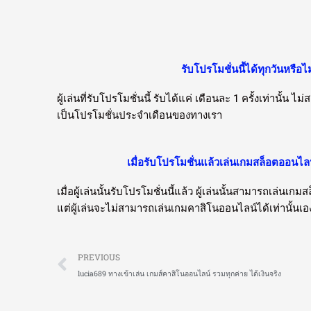
รับโปรโมชั่นนี้ได้ทุกวันหรือไม
ผู้เล่นที่รับโปรโมชั่นนี้ รับได้แค่ เดือนละ 1 ครั้งเท่านั้น ไ
เป็นโปรโมชั่นประจำเดือนของทางเรา
เมื่อรับโปรโมชั่นแล้วเล่นเกมสล็อตออนไล
เมื่อผู้เล่นนั้นรับโปรโมชั่นนี้แล้ว ผู้เล่นนั้นสามารถเล่นเ
แต่ผู้เล่นจะไม่สามารถเล่นเกมคาสิโนออนไลน์ได้เท่านั้นเอ
Prev
PREVIOUS
lucia689 ทางเข้าเล่น เกมส์คาสิโนออนไลน์ รวมทุกค่าย ได้เงินจริง