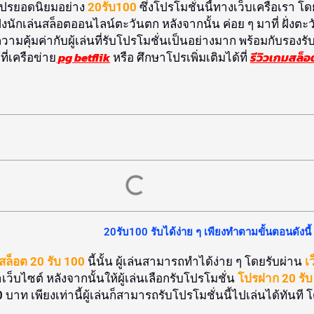
กโปรยอดนิยมอย่าง
20รับ100
ซึ่งโปรโมชั่นนี้ทางเว็บเครือเรา โ
ั่งนักเล่นสล็อตออนไลน์ตะวันตก หลังจากนั้น ค่อย ๆ มาที่ ฝั่งตะ
้ความคุ้มค่ากับผู้เล่นที่รับโปรโมชั่นเป็นอย่างมาก พร้อมกับรอง
pg betflik
รีวิวเกมสล็อ
ที่เครือข่าย
หรือ ศึกษาโปรเพิ่มเติมได้ที่
20รับ100 รับได้ง่าย ๆ เพียงทำตามขั้นตอนดังนี้
ล็อต 20 รับ 100
นี้นั้น ผู้เล่นสามารถทำได้ง่าย ๆ โดยรับผ่าน
เ
เว็บไซต์ หลังจากนั้นให้ผู้เล่นเลือกรับโปรโมชั่น
โปรฝาก 20 รับ 
าท เพียงเท่านี้ผู้เล่นก็สามารถรับโปรโมชั่นนี้ไปเล่นได้ทันที