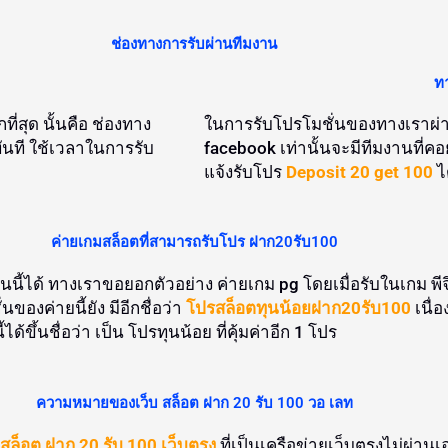
ช่องทางการรับผ่านทีมงาน
ท
่สุด นั้นคือ ช่องทาง
ในการรับโปรโมชั่นของทางเราผ่า
ทันที ใช้เวลาในการรับ
facebook เท่านั้นจะมีทีมงานที่
แจ้งรับโปร
Deposit 20 get 100
ไ
ค่ายเกมสล็อตที่สามารถรับโปร ฝาก20รับ100
นี้ได้ ทางเราขอยอกตัวอย่าง ค่ายเกม pg โดยเมื่อรับในเกม พีจี
ของค่ายนี้ยัง มีอีกชื่อว่า
โปรสล็อตทุนน้อยฝาก20รับ100
เนื่อ
ด้ขึ้นชื่อว่า เป็น โปรทุนน้อย ที่คุ้มค่าอีก 1 โปร
ความหมายของเว็บ สล็อต ฝาก 20 รับ 100 วอ เลท
สล็อต ฝาก 20 รับ 100 เว็บตรง
ที่เป็นเครือข่ายเว็บตรงไม่ผ่านเ