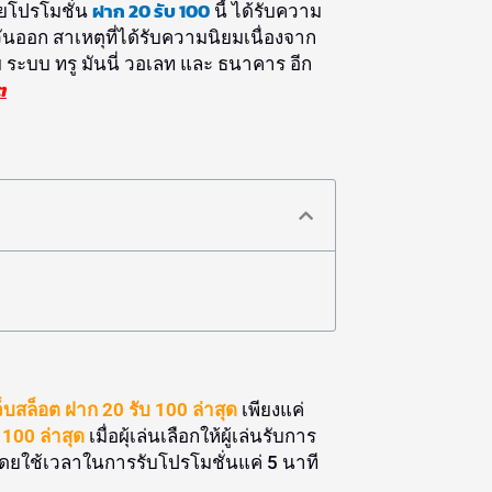
ฝาก 20 รับ 100
ดยโปรโมชั่น
นี้ ได้รับความ
วันออก สาเหตุที่ได้รับความนิยมเนื่องจาก
รับ ระบบ ทรู มันนี่ วอเลท และ ธนาคาร อีก
ต
ว็บสล็อต ฝาก 20 รับ 100 ล่าสุด
เพียงแค่
100 ล่าสุด
เมื่อผุ้เล่นเลือกให้ผู้เล่นรับการ
 โดยใช้เวลาในการรับโปรโมชั่นแค่ 5 นาที