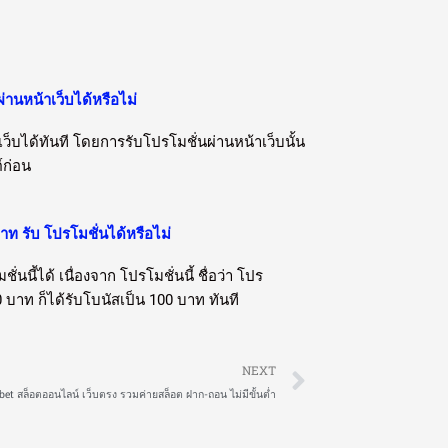
่านหน้าเว็บได้หรือไม่
เว็บได้ทันที โดยการรับโปรโมชั่นผ่านหน้าเว็บนั้น
์ก่อน
บาท รับ โปรโมชั่นได้หรือไม่
่นนี้ได้ เนื่องจาก โปรโมชั่นนี้ ชื่อว่า โปร
20 บาท ก็ได้รับโบนัสเป็น 100 บาท ทันที
Next
NEXT
bet สล็อตออนไลน์ เว็บตรง รวมค่ายสล็อต ฝาก-ถอน ไม่มีขั้นต่ำ