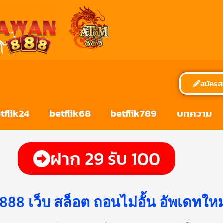
สมัครส
tflik24
betflik68
betflik789
บทความ
ฝาก 29 รับ 100
88 เว็บ สล็อต ถอนไม่อั้น อัพเดทให