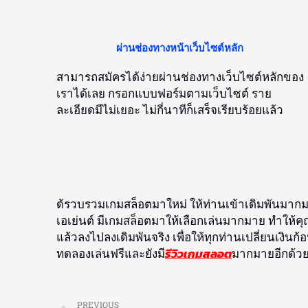
ผ่านช่องทางหน้าเว็บไซต์หลัก
สามารถสมัครได้ง่ายผ่านช่องทางเว็บไซต์หลักของ
เราได้เลย กรอกแบบฟอร์มตามเว็บไซต์ ราย
ละเอียดมีไม่เยอะ ไม่กี่นาทีก็เสร็จเรียบร้อยแล้ว
ด้รวบรวมเกมสล็อตมาใหม่ ให้ท่านเข้าเดิมพันมากมายห
เอเย่นต์ มีเกมสล็อตมาให้เลือกเล่นมากมาย ทำให้คุ
แล้วลงไปลงเดิมพันจริง เพื่อให้ทุกท่านเปลี่ยนเงินก
รีวิวเกมสลอต
ทดลองเล่นฟรีและยัง
มี
มา
กมายอีกด้ว
Prev
PREVIOUS