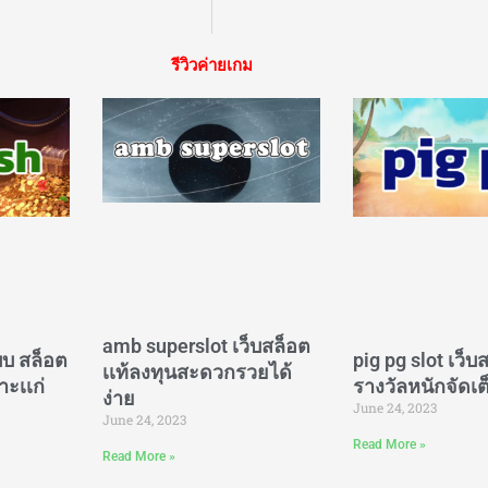
รีวิวค่ายเกม
amb superslot เว็บสล็อต
บบ สล็อต
pig pg slot เว็
เเท้ลงทุนสะดวกรวยได้
าะเเก่
รางวัลหนักจัดเ
ง่าย
June 24, 2023
June 24, 2023
Read More »
Read More »