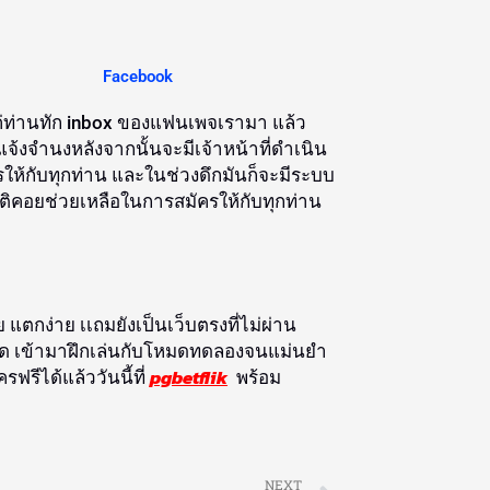
Facebook
ค่ท่านทัก inbox ของแฟนเพจเรามา แล้ว
จ้งจำนงหลังจากนั้นจะมีเจ้าหน้าที่ดำเนิน
ให้กับทุกท่าน และในช่วงดึกมันก็จะมีระบบ
ัติคอยช่วยเหลือในการสมัครให้กับทุกท่าน
แตกง่าย เเถมยังเป็นเว็บตรงที่ไม่ผ่าน
สะดุด เข้ามาฝึกเล่นกับโหมดทดลองจนแม่นยำ
pgbetflik
ฟรีได้แล้ววันนี้ที่
พร้อม
Next
NEXT