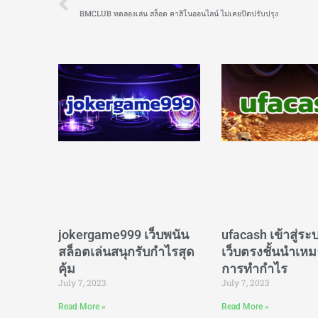
BMCLUB ทดลองเล่น สล็อต คาสิโนออนไลน์ ไม่เคยปิดปรับปรุง
jokergame999 เว็บพนัน
ufacash เข้าสู่ระ
สล็อตเล่นสนุกรับกำไรสุด
เว็บตรงชั้นนำเหม
คุ้ม
การทำกำไร
July 7, 2023
July 7, 2023
Read More »
Read More »