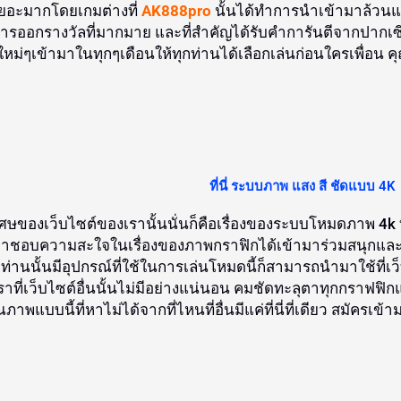
เยอะมากโดยเกมต่างที่
AK888pro
นั้นได้ทำการนำเข้ามาล้วนแล
รออกรางวัลที่มากมาย และที่สำคัญได้รับคำการันตีจากปากเ
หม่ๆเข้ามาในทุกๆเดือนให้ทุกท่านได้เลือกเล่นก่อนใครเพื่อน
ที่นี่ ระบบภาพ แสง สี ชัดแบบ 4K
ิเศษของเว็บไซต์ของเรานั้นนั่นก็คือเรื่องของระบบโหมดภาพ 4k ที่
่าชอบความสะใจในเรื่องของภาพกราฟิกได้เข้ามาร่วมสนุกและ
ท่านนั้นมีอุปกรณ์ที่ใช้ในการเล่นโหมดนี้ก็สามารถนำมาใช้ที่เว็บ
ราที่เว็บไซต์อื่นนั้นไม่มีอย่างแน่นอน คมชัดทะลุตาทุกกราฟฟ
ภาพแบบนี้ที่หาไม่ได้จากที่ไหนที่อื่นมีแค่ที่นี่ที่เดียว สมัครเข้า