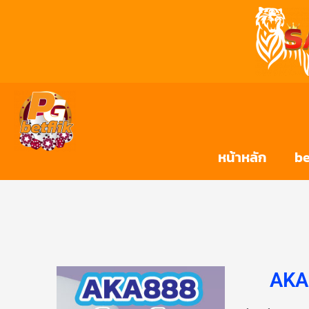
Skip
to
content
หน้าหลัก
be
AKA8