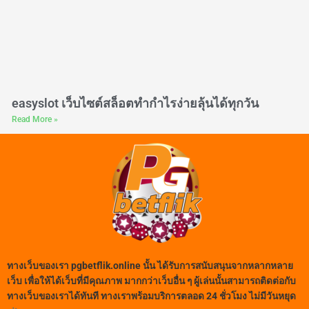
easyslot เว็บไซต์สล็อตทำกำไรง่ายลุ้นได้ทุกวัน
Read More »
ทางเว็บของเรา pgbetflik.online นั้น ได้รับการสนับสนุนจากหลากหลาย
เว็บ เพื่อให้ได้เว็บที่มีคุณภาพ มากกว่าเว็บอื่น ๆ ผู้เล่นนั้นสามารถติดต่อกับ
ทางเว็บของเราได้ทันที ทางเราพร้อมบริการตลอด 24 ชั่วโมง ไม่มีวันหยุด