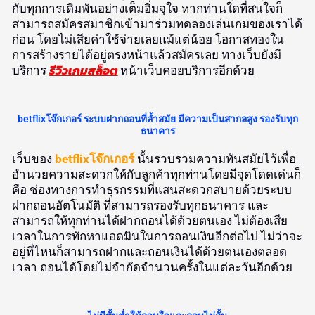
กับทุกการเดิมพันอย่างเต็มอิ่มจุใจ หากท่านใดที่สนใจก็
สามารถสมัครสมาชิกเข้ามาร่วมทดลองเล่นเกมของเราได้
ก่อน โดยไม่เสียค่าใช้จ่ายเลยแม้แต่น้อย โอกาสทองใน
การสร้างรายได้อยู่ตรงหน้าแล้วสมัครเลย ทางเว็บยังมี
รีวิวเกมสล็อต
บริการ
หน้าเว็บคอยบริการอีกด้วย
betflixโจ๊กเกอร์ ระบบฝากถอนที่ล้ำสมัย มีความเป็นสากลสูง รองรับทุก
ธนาคาร
เว็บของ
betflixโจ๊กเกอร์
นั้นรวบรวมความทันสมัยไว้เพื่อ
อำนวยความสะดวกให้กับลูกค้าทุกท่านโดยมีจุดโดดเด่นก็
คือ ช่องทางการทำธุรกรรมที่แสนสะดวกสบายด้วยระบบ
ฝากถอนอัตโนมัติ ที่สามารถรองรับทุกธนาคาร และ
สามารถให้ทุกท่านได้ฝากถอนได้ด้วยตนเอง ไม่ต้องเสีย
เวลาในการทักหาแอดมินในการถอนเงินอีกต่อไป ไม่ว่าจะ
อยู่ที่ไหนก็สามารถฝากและถอนเงินได้ด้วยตนเองตลอด
เวลา ถอนได้โดยไม่จำกัดจำนวนครั้งในแต่ละวันอีกด้วย