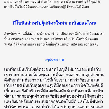
มากมายแค่ไหนจากงบเท่าไหร่ก็ตาม ทางเราก็สามารถจ่ายให้คุณได้
แบบไม่อั้น ไม่มีลิมิตแน่นอน รับประกันจากผู้ใช้งานจริงได้เลย
มีโบนัสสำหรับผู้สมัครใหม่มากน้่อยแค่ไหน
สำหรับทุกท่านที่ต้องการสมัครสมาชิกมาเป็นส่วนหนึ่งกับทางเว็บของเรา
นั้น เรารับรองเลยว่าทางเว็บของเราได้จัดเตรียมโปรโมชั่นที่สุดแสน
พิเศษไว้ให้ทุกท่านแล้ว อย่างเต็มอิ่มจุใจแน่นอน สมัครสมาชิกได้เลย
สรุปบทความ
เบทฟิก เป็นเว็บไซต์ตรงขนาดใหญ่ที่ไม่ผ่านเอเย่นต์ เว็บ
เรารวยรวมเกมสล็อตคุณภาพที่หลากหลายจากทุกค่ายเกม
ดังที่ทุกท่านต้องการ มาไว้ที่เว็บเรามากกว่าร้อยเกม และ
เว็บเรายังเป็นเว็บคุณภาพสูงที่มีคุณภาพกราฟิคในระดับดี
เยี่ยม และยังมีบริการที่ดีและทันสมัย ด้วยทีมงานมืออาชีพ
ที่สามารถตอบทุกคำถามหรือข้อสงสัยของท่านได้ทุกอย่าง
และยังมาพร้อมกับระบบฝากถอนอัตโนมัติ และไม่มีขั้นต่ำ
ทำให้ทุกท่านสามารถมั่นใจได้เลยว่าทุกท่านสามารถสนุก