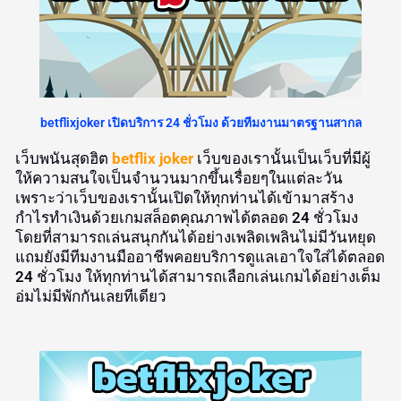
betflixjoker เปิดบริการ 24 ชั่วโมง ด้วยทีมงานมาตรฐานสากล
เว็บพนันสุดฮิต
betflix joker
เว็บของเรานั้นเป็นเว็บที่มีผู้
ให้ความสนใจเป็นจำนวนมากขึ้นเรื่อยๆในแต่ละวัน
เพราะว่าเว็บของเรานั้นเปิดให้ทุกท่านได้เข้ามาสร้าง
กำไรทำเงินด้วยเกมสล็อตคุณภาพได้ตลอด 24 ชั่วโมง
โดยที่สามารถเล่นสนุกกันได้อย่างเพลิดเพลินไม่มีวันหยุด
แถมยังมีทีมงานมืออาชีพคอยบริการดูแลเอาใจใส่ได้ตลอด
24 ชั่วโมง ให้ทุกท่านได้สามารถเลือกเล่นเกมได้อย่างเต็ม
อ่มไม่มีพักกันเลยทีเดียว