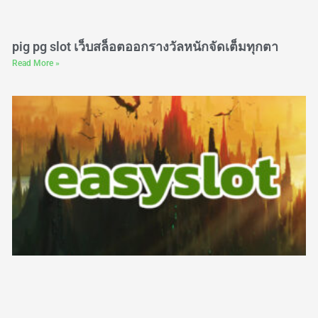
pig pg slot เว็บสล็อตออกรางวัลหนักจัดเต็มทุกตา
Read More »