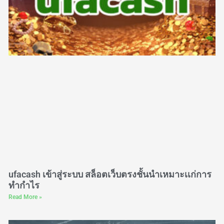
ufacash เข้าสู่ระบบ สล็อตเว็บตรงชั้นนำเหมาะเเก่การ
ทำกำไร
Read More »