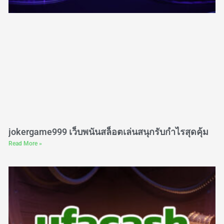
jokergame999 เว็บพนันสล็อตเล่นสนุกรับกำไรสุดคุ้ม
Read More »