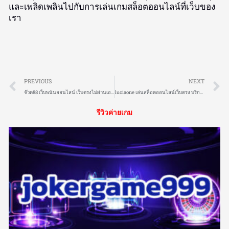
และเพลิดเพลินไปกับการเล่นเกมสล็อตออนไลน์ที่เว็บของ
เรา
Prev
N
PREVIOUS
NEXT
จ๊วด88 เว็บพนันออนไลน์ เว็บตรงไม่ผ่านเอเย่นต์ เล่นได้หมดทุกค่าย
luciaone เล่นสล็อตออนไลน์เว็บตรง บริการเกมครบครัน เกมเยอะ โปรเเยะ
รีวิวค่ายเกม