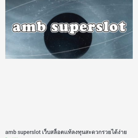
amb superslot เว็บสล็อตเเท้ลงทุนสะดวกรวยได้ง่าย