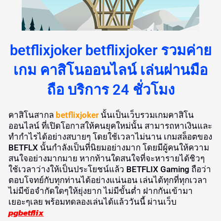
betflixjoker betflixjoker รวมค่าย
เกม คาสิโนออนไลน์ เล่นผ่านมือ
ถือ บริการ 24 ชั่วโมง
คาสิโนสากล
betflixjoker
นั้นเป็นเว็บรวมเกมคาสิโน
ออนไลน์ ที่เปิดโอกาสให้คนยุคใหม่นั้น สามารถหาเงินและ
ทำกำไรได้อย่างสบายๆ โดยใช้เวลาไม่นาน เกมสล็อตของ
BETFLX นั้นกำลังเป็นที่นิยมอย่างมาก โดยมีผู้คนให้ความ
สนใจอย่างมากมาย หากท้านใดสนใจที่จะหารายได้ชิวๆ
ใช้เวลาว่างให้เป็นประโยชน์แล้ว BETFLIX Gaming ถือว่า
ตอบโจทย์กับทุกท่านได้อย่างแน่นอน เล่นได้ทุกที่ทุกเวลา
ไม่มีข้อจำกัดใดๆให้ยุ่งยาก ไม่มีขั้นต่ำ ฝากกันเข้ามา
เยอะๆเลย พร้อมทดลองเล่นได้แล้ววันนี้ ผ่านเว็บ
pgbetflix