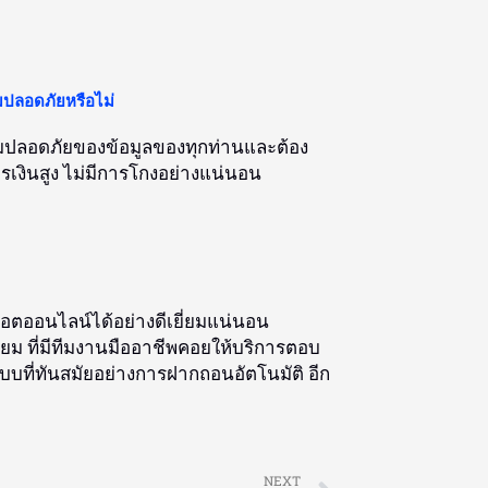
มปลอดภัยหรือไม่
มปลอดภัยของข้อมูลของทุกท่านและต้อง
เงินสูง ไม่มีการโกงอย่างแน่นอน
ล็อตออนไลน์ได้อย่างดีเยี่ยมแน่นอน
่ยม ที่มีทีมงานมืออาชีพคอยให้บริการตอบ
ะบบที่ทันสมัยอย่างการฝากถอนอัตโนมัติ อีก
Next
NEXT