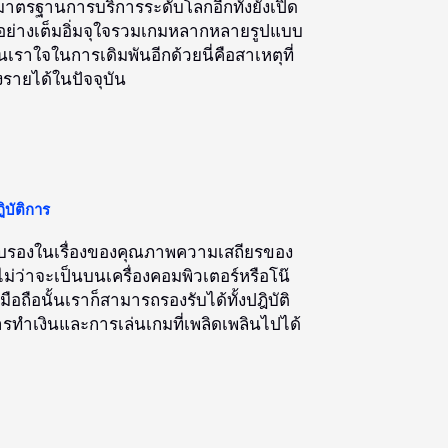
าตรฐานการบริการระดับโลกอีกทั้งยังเปิด
้อย่างเต็มอิ่มจุใจรวมเกมหลากหลายรูปแบบ
ราใจในการเดิมพันอีกด้วยนี่คือสาเหตุที่
รายได้ในปัจจุบัน
ิบัติการ
ึงรับรองในเรื่องของคุณภาพความเสถียรของ
ม่ว่าจะเป็นบนเครื่องคอมพิวเตอร์หรือโน๊
อถือนั้นเราก็สามารถรองรับได้ทั้งปฎิบัติ
ารทำเงินและการเล่นเกมที่เพลิดเพลินไปได้