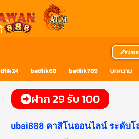
สมัครส
tflik24
betflik68
betflik789
บทความ
ฝาก 29 รับ 100
ubai888 คาสิโนออนไลน์ ระดับโลก