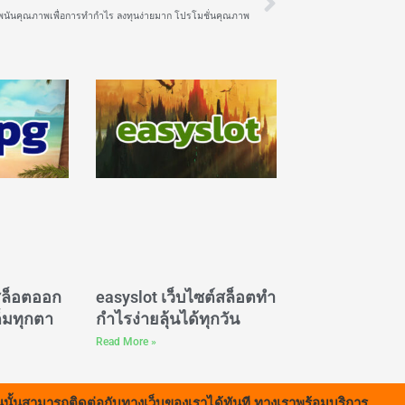
บพนันคุณภาพเพื่อการทำกำไร ลงทุนง่ายมาก โปรโมชั่นคุณภาพ
บสล็อตออก
easyslot เว็บไซต์สล็อตทำ
ต็มทุกตา
กำไรง่ายลุ้นได้ทุกวัน
Read More »
เล่นนั้นสามารถติดต่อกับทางเว็บของเราได้ทันที ทางเราพร้อมบริการ