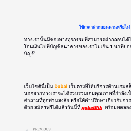
ใช้เวลาฝากถอนนานหรือไม่
ทางเรานั้นมีช่องทางทุรกรรมที่สามารถฝากถอนได้
โอนเงินไปที่บัญชีธนาคารของเราไม่เกิน 1 นาทียอด
บัญชี
เว็บไซต์นี้เป็น
Dubai
เว็บตรงที่ให้บริการด้านเกมส
นอกจากทางเราจะได้รวบรวมเกมคุณภาพที่กำลังเป็นที
คำถามที่ทุกท่านสงสัย หรือให้คำปรึกษาเกี่ยวกับกา
pgbetflik
ด้วย สมัครฟรีได้แล้ววันนี้ที่
พร้อมทดลองเ
Prev
PREVIOUS