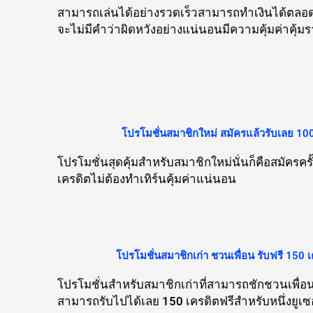
สามารถเล่นได้อย่างรวดเร็วสามารถทำเงินได้ตลอดทั
จะไม่มีคำว่าผิดหวังอย่างแน่นอนมีความคุ้มค่าคุ้
โปรโมชั่นสมาชิกใหม่ สมัครแล้วรับเลย 100
โปรโมชั่นสุดคุ้มสำหรับสมาชิกใหม่นั่นก็คือสมัครคร
เครดิตไม่ต้องทำเทิร์นคุ้มค่าแน่นอน
โปรโมชั่นสมาชิกเก่า ชวนเพื่อน รับฟรี 150 
โปรโมชั่นสำหรับสมาชิกเก่าที่สามารถชักชวนเพื่อน
สามารถรับไปได้เลย 150 เครดิตฟรีสำหรับหนึ่งยูเซ