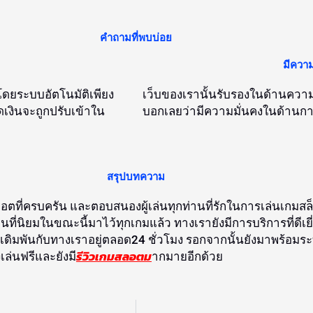
คำถามที่พบบ่อย
มีควา
โดยระบบอัตโนมัติเพียง
เว็บของเรานั้นรับรองในด้านควา
เงินจะถูกปรับเข้าใน
บอกเลยว่ามีความมั่นคงในด้านการ
สรุปบทความ
ล็อตที่ครบครัน และตอบสนองผู้เล่นทุกท่านที่รักในการเล่นเกมส
่นิยมในขณะนี้มาไว้ทุกเกมแล้ว ทางเรายังมีการบริการที่ดีเยี
รเดิมพันกับทางเราอยู่ตลอด24 ชั่วโมง รอกจากนั้นยังมาพร้อมร
รีวิวเกมสลอตม
ล่นฟรีและยังมี
ากมายอีกด้วย