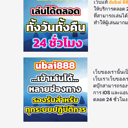
เว็บแท้
dubai 8
ให้บริการตลอด 
ที่สามารถเล่นได
ทำให้ผู้เล่นมาก
เว็บของเรานั้นเ
เว็บเราเว็บของเ
ตบุ๊กสามารถรองร
การ iOS และแอนด
ตลอด 24 ชั่วโมง