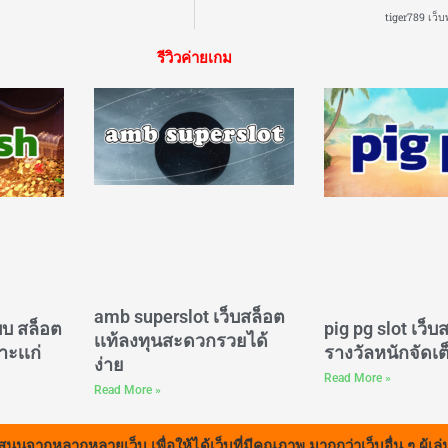
tiger789 เว็
รีวิวค่ายเกม
amb superslot เว็บสล็อต
บบ สล็อต
pig pg slot เว็
เเท้ลงทุนสะดวกรวยได้
าะเเก่
รางวัลหนักจัดเ
ง่าย
Read More »
Read More »
สนุนจากหลากหลายเว็บ เพื่อให้ได้เว็บที่มีคุณภาพ มากกว่าเว็บอื่น ๆ ผู้