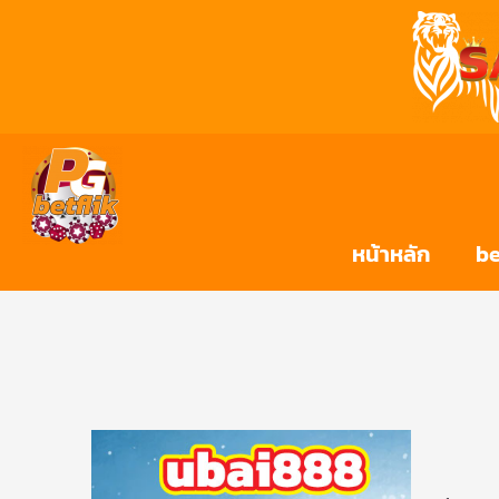
Skip
to
content
หน้าหลัก
be