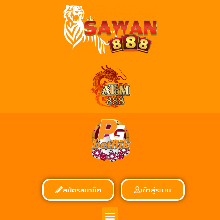
Skip
to
content
สมัครสมาชิก
เข้าสู่ระบบ
Menu