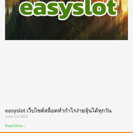
easyslot เว็บไซต์สล็อตทำกำไรง่ายลุ้นได้ทุกวัน
June 24, 2023
Read More »