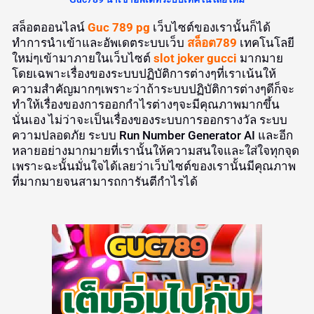
สล็อตออนไลน์
Guc 789 pg
เว็บไซต์ของเรานั้นก็ได้
ทำการนำเข้าและอัพเดตระบบเว็บ
สล็อต789
เทคโนโลยี
ใหม่ๆเข้ามาภายในเว็บไซต์
slot joker gucci
มากมาย
โดยเฉพาะเรื่องของระบบปฏิบัติการต่างๆที่เราเน้นให้
ความสำคัญมากๆเพราะว่าถ้าระบบปฏิบัติการต่างๆดีก็จะ
ทำให้เรื่องของการออกกำไรต่างๆจะมีคุณภาพมากขึ้น
นั่นเอง ไม่ว่าจะเป็นเรื่องของระบบการออกรางวัล ระบบ
ความปลอดภัย ระบบ Run Number Generator AI และอีก
หลายอย่างมากมายที่เรานั้นให้ความสนใจและใส่ใจทุกจุด
เพราะฉะนั้นมั่นใจได้เลยว่าเว็บไซต์ของเรานั้นมีคุณภาพ
ที่มากมายจนสามารถการันตีกำไรได้