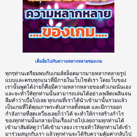
เต็มอิ่มไปกับความหลากหลายของเกม
ทุกๆท่านเตรียมพบกับเกมส์สล็อตมากมายหลากหลายรูป
แบบและครบทุกแนวที่มีภายในเว็บไซต์เรา โดยเว็บของ
เรานั้นพูดได้ง่ายก็คือมีความหลากหลายของตัวเกมนั่นเอง
และจะทำให้ทุกท่านนั้นสามารถเล่นได้อย่างเพลิดเพลินจน
ลืมคำว่าเบื่อไปเลย ทุกเกมที่เราได้นำเข้ามานั้นรวมแล้ว
เป็นเกมที่ได้คุณภาพระดับสากลทั้งหมด และมีการออก
กำลังกายที่สุดเหวี่ยงเลยก็ว่าได้ จะทำให้การสร้างกำไร
ของทุกท่านนั้นกลายเป็นเรื่องง่ายไปเลยถามทุกท่านได้
เข้ามาสัมผัสดูว่าได้เข้ามาลอง เราขอท้าให้ทุกท่านได้เข้า
มาร่วมสนุกกับเรา แล้วทุกท่านจะได้รับความคุ้มค่ากลับไป