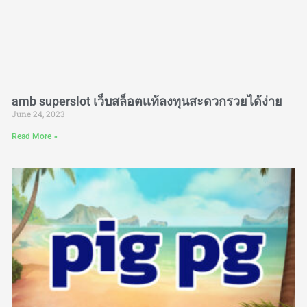
amb superslot เว็บสล็อตเเท้ลงทุนสะดวกรวยได้ง่าย
June 24, 2023
Read More »