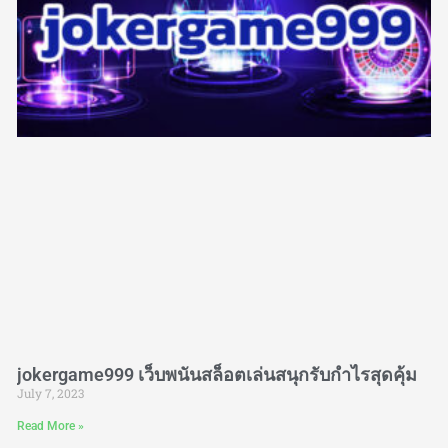
jokergame999 เว็บพนันสล็อตเล่นสนุกรับกำไรสุดคุ้ม
July 7, 2023
Read More »