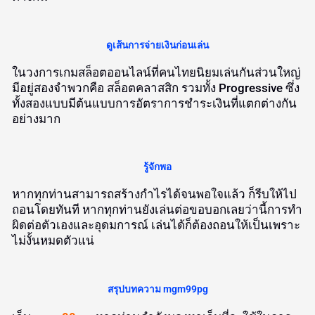
ดูเส้นการจ่ายเงินก่อนเล่น
ในวงการเกมสล็อตออนไลน์ที่คนไทยนิยมเล่นกันส่วนใหญ่
มีอยู่สองจำพวกคือ สล็อตคลาสสิก รวมทั้ง Progressive ซึ่ง
ทั้งสองแบบมีต้นแบบการอัตราการชำระเงินที่แตกต่างกัน
อย่างมาก
รู้จักพอ
หากทุกท่านสามารถสร้างกำไรได้จนพอใจแล้ว ก็รีบให้ไป
ถอนโดยทันที หากทุกท่านยังเล่นต่อขอบอกเลยว่านี้การทำ
ผิดต่อตัวเองและอุดมการณ์ เล่นได้ก็ต้องถอนให้เป็นเพราะ
ไม่งั้นหมดตัวแน่
สรุปบทความ mgm99pg