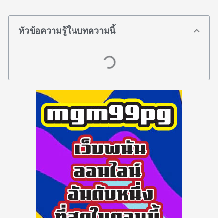
หัวข้อความรู้ในบทความนี้