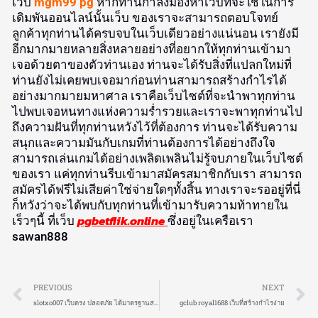
เว็บ
mgm99 pg
หากท่านกำลังมองหาเว็บที่จะใช้ในการ
เดิมพันออนไลน์นั้นเว็บ ของเราจะสามารถตอบโจทย์
ลูกค้าทุกท่านได้ครบจบในเว็บเดียวอย่างแน่นอน เรายังมี
อีกมากมายหลายสิ่งหลายอย่างที่อยากให้ทุกท่านเข้ามา
เจอด้วยตาของตัวท่านเอง ท่านจะได้รับสิ่งที่แปลกใหม่ที่
ท่านยังไม่เคยพบเจอมาก่อนท่านสามารถสร้างกำไรได้
อย่างมากมายมหาศาล เราคือเว็บไซต์ที่จะนำพาทุกท่าน
ไปพบเจอหนทางแห่งความร่ำรวยและเราจะพาทุกท่านไป
ถึงความฝันที่ทุกท่านหวังไว้ที่ต้องการ ท่านจะได้รับความ
สนุกและความมันกับเกมที่ท่านต้องการได้อย่างถึงใจ
สามารถเล่นเกมได้อย่างเพลิดเพลินไม่รู้จบภายในเว็บไซต์
ของเรา แค่ทุกท่านรีบเข้ามาสมัครสมาชิกกับเรา สามารถ
สมัครได้ฟรีไม่เสียค่าใช่จ่ายใดๆทั้งสิ้น ทางเราจะรออยู่ที่นี่
ก็หวังว่าจะได้พบกับทุกท่านที่เข้ามารับความท้าทายใน
pgbetflik.online
เร็วๆนี้ ที่เว็บ
ซึ่งอยู่ในเครือเรา
sawan888
Prev
N
PREVIOUS
NEXT
slotxo007 เว็บตรง ปลอดภัย ได้มาตรฐานสากล
gclub royal1688 เว็บที่สร้างกำไรง่าย