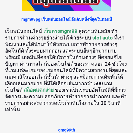
mgm99pg เว็บพนันออนไลน์ อันดับหนึ่งที่สุดในตอนนี้
เว็บพนันออนไลน์
เว็บตรงmgm99
สู่ความทันสมัย ทำ
รายการด้านต่างๆอย่างง่ายได้ ด้วยระบบ
slot auto
ที่เรา
พัฒนาและได้นำมาใช้ด้วยระบบการทำรายการต่างๆ
อัตโนมัติ ทั้งระบบฝากถอน และระบบอื่นๆอีกมากมาย
พร้อมมีแอดมินที่คอยให้บริการในด้านต่างๆ ที่คอยแก้ไข
ปัญหา ผ่านทางไลน์ของเว็บไซต์ของเรา ตลอด 24 ชั่วโมง
ที่เกมแต่ละเกมของเกมออนไลน์ที่มีความสวยงามที่สุดและ
เกมคาสิโนออนไลน์ชั้นนำต่างๆ และมีเกมการเดิมพันให้
เลือกเล่นมากมาย ที่มีให้เลือกเล่นมากกว่า 500 เกม
เว็บไซต์
สล็อตแตกง่าย
ของเราเป็นระบบอัตโนมัติที่มีการ
จัดการและความปลอดภัยการทำรายการฝากถอน และทำ
รายการอย่างสะดวกรวดเร็วเร็วทันใจภายใน 30 วินาที
เท่านั้น
gmg99th