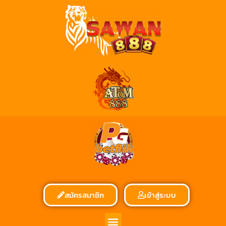
Skip
to
content
สมัครสมาชิก
เข้าสู่ระบบ
Menu