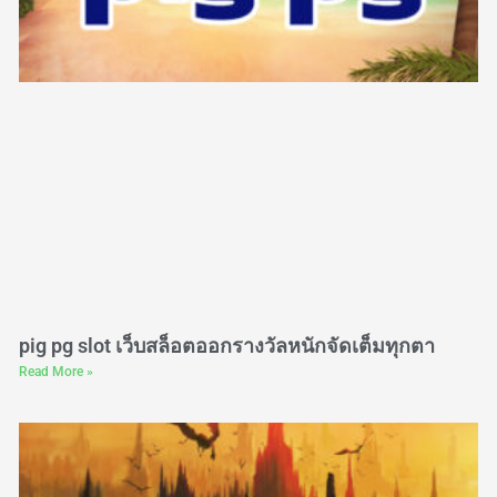
pig pg slot เว็บสล็อตออกรางวัลหนักจัดเต็มทุกตา
Read More »