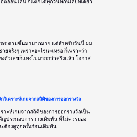
อตออนไลน์ ก็แตกได้ทุกวิน่ทีกันเลยทีเดียว
ูตร ตามขึ้นมามากมาย แต่สำหรับวันนี้ ผม
งซวยจริงๆ เพราะอะไรนะเหรอ ก็เพราะว่า
รแทงตัวเลขก็แทงไปมากกว่าครึ่งแล้ว โอกาส
ู้จักวิเคราะห์เกมจากสถิติของการออกรางวัล
วิเคราะห์เกมจากสถิติของการออกรางวัลเป็น
สำคัญประกอบการวางเดิมพัน ที่ไม่ควรมอง
ะต้องดูทุกครั้งก่อนเดิมพัน