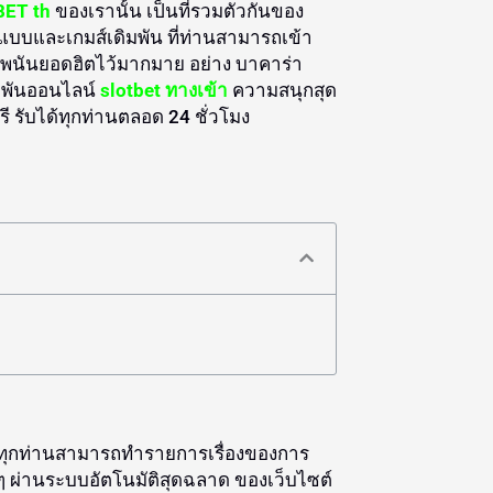
ET th
ของเรานั้น เป็นที่รวมตัวกันของ
บและเกมส์เดิมพัน ที่ท่านสามารถเข้า
ารพนันยอดฮิตไว้มากมาย อย่าง บาคาร่า
ิมพันออนไลน์
slotbet ทางเข้า
ความสนุกสุด
ี รับได้ทุกท่านตลอด 24 ชั่วโมง
น ทุกท่านสามารถทำรายการเรื่องของการ
 ผ่านระบบอัตโนมัติสุดฉลาด ของเว็บไซต์