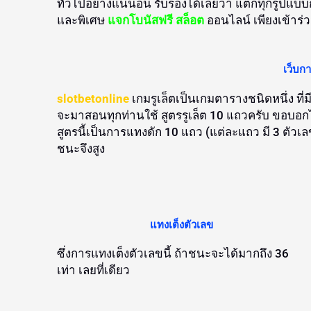
ทั่วไปอย่างแน่นอน รับรองได้เลยว่า แตกทุกรูปแบบก
และพิเศษ
แจกโบนัสฟรี สล็อต
ออนไลน์ เพียงเข้าร่
เว็บกา
slotbetonline
เกมรูเล็ตเป็นเกมตารางชนิดหนึ่ง ท
จะมาสอนทุกท่านใช้ สูตรรูเล็ต 10 แถวครับ ขอบอก
สูตรนี้เป็นการแทงดัก 10 แถว (แต่ละแถว มี 3 ตัวเ
ชนะจึงสูง
แทงเต็งตัวเลข
ซึ่งการแทงเต็งตัวเลขนี้ ถ้าชนะจะได้มากถึง 36
เท่า เลยที่เดียว