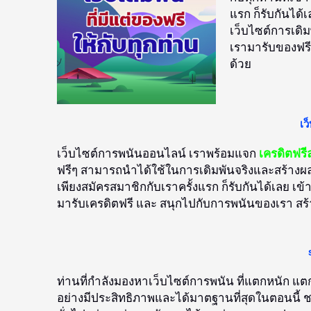
แรก ก็รับกันได้
เว็บไซต์การเดิ
เรามารับของฟรี 
ด้วย
เว
เว็บไซต์การพนันออนไลน์ เราพร้อมแจก
เครดิตฟรีล
ฟรีๆ สามารถนำได้ใช้ในการเดิมพันจริงและสร้างผล
เพียงสมัครสมาชิกกับเราครั้งแรก ก็รับกันได้เลย
มารับเครดิตฟรี และ สนุกไปกับการพนันของเรา สร
ท่านที่กำลังมองหาเว็บไซต์การพนัน ที่แตกหนัก แ
อย่างมีประสิทธิภาพและได้มาตฐานที่สุดในตอนนี้ 