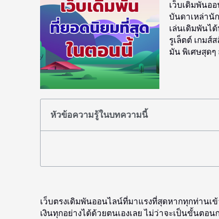
เว็บเดิมพันออ
บันดาเหล่านั
เล่นเดิมพันได้
รูเล็ตต์ เกมส
มัน พิเศษสุดๆ
หัวข้อความรู้ในบทความนี้
เว็บตรงเดิมพันออนไลน์ที่มาแรงที่สุดหากทุกท่านเข
เงินทุกอย่างได้ด้วยตนเองเลย ไม่ว่าจะเป็นขั้น