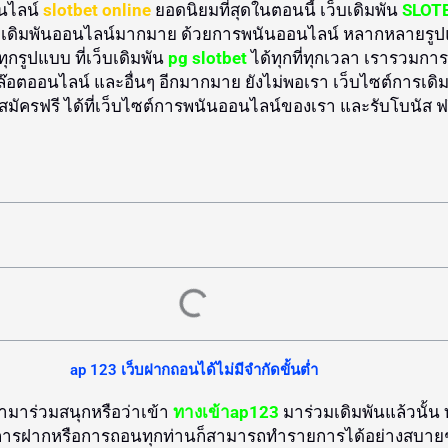
นไลน์
slotbet online
ยอดนิยมที่สุดในตอนนี้ เว็บเดิมพัน
SLOTB
กเดิมพันออนไลน์มากมาย ด้วยการพนันออนไลน์ หลากหลายรูปแบ
ทุกรูปแบบ ที่เว็บเดิมพัน
pg slotbet
ได้ทุกที่ทุกเวลา เรารวมก
์สล๊อตออนไลน์ และอื่นๆ อีกมากมาย ยังไม่พอเรา เว็บไซต์การเด
 สมัครฟรี ได้ที่เว็บไซต์การพนันออนไลน์ของเรา และรับโบนัส ฟร
ap 123 เว็บฝากถอนได้ไม่มีจำกัดขั้นต่ำ
้ามาร่วมสนุกหรือว่าเข้า
ทางเข้าap123
มาร่วมเดิมพันแล้วนั้
ตอนการฝากหรือการถอนทุกท่านก็สามารถทำรายการได้อย่างสบายๆ