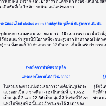
ารเดิมพัน ไม่ว่าจะเล่น บาคาร่า ก็แตกหนัก หรือจะเล่นเกมส์สล๊
วมเดิมพันที่เว็บไซต์การพนันออนไลน์ของเรา
รพนันออนไลน์ slotbet online เกมส์สุดฮิต รูเล็ตต์ กับสูตรการเดิมพัน
ี่มีรูปแบบการแทงหลากหลายมากกว่า 10 แบบ เพราะฉะนั้นจึงมีส
ไว้ก่อนเลยว่า สูตรนี้มีโอกาสที่จะชนะสูงมาก ถ้าหากคุณไม่ดว
ลข) รวมทั้งหมดก็ 30 ตัวเลขจาก 37 ตัวเลข เห็นมั้ยครับว่า กา
เทคนิคการทำเงินจากรูเล็ต
แทงกลางโอกาสได้กำไรมากกว่า
ร
ในส่วนของการแบ่งตัวเลขการวางเดิมพันรูเล็ตจะ
รู้จัก
แบ่งออกเป็น 3 ช่วงคือ 1-12 เป็นกลุ่มที่ 1, 13-22
สิ่งที่
เป็นกลุ่มที่ 2 และ 22-36 เป็นกลุ่มที่ 3 ในข้อนี้ให้เรา
ข้าม แล
แทงไปที่กลุ่มที่ 2 นั้นเอง ถ้าชนะจะได้ 2 เท่าของ