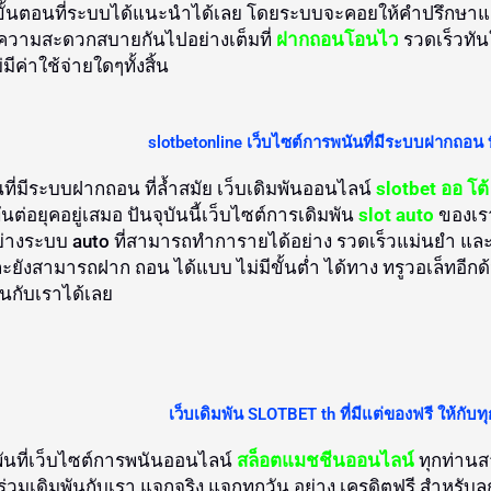
ั้นตอนที่ระบบได้แนะนำได้เลย โดยระบบจะคอยให้คำปรึกษา
ับความสะดวกสบายกันไปอย่างเต็มที่
ฝากถอนโอนไว
รวดเร็วทัน
ค่าใช้จ่ายใดๆทั้งสิ้น
slotbetonline เว็บไซต์การพนันที่มีระบบฝากถอน ที
ที่มีระบบฝากถอน ที่ล้ำสมัย เว็บเดิมพันออนไลน์
slotbet ออ โต้
นต่อยุคอยู่เสมอ ปันจุบันนี้เว็บไซต์การเดิมพัน
slot auto
ของเร
ย่างระบบ auto ที่สามารถทำการายได้อย่าง รวดเร็วแม่นยำ แ
ละยังสามารถฝาก ถอน ได้แบบ ไม่มีขั้นต่ำ ได้ทาง ทรูวอเล็ทอีกด้ว
ันกับเราได้เลย
เว็บเดิมพัน SLOTBET th ที่มีแต่ของฟรี ให้กับท
ันที่เว็บไซต์การพนันออนไลน์
สล็อตแมชชีนออนไลน์
ทุกท่านส
้าร่วมเดิมพันกับเรา แจกจริง แจกทุกวัน อย่าง เครดิตฟรี สำหรับล