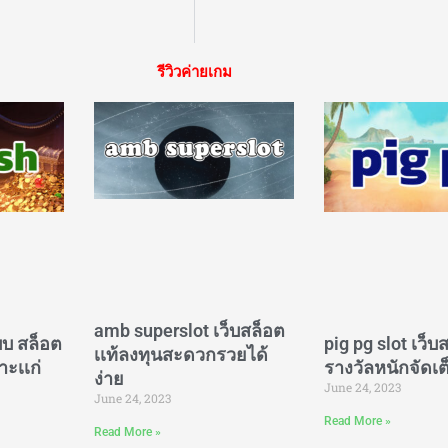
รีวิวค่ายเกม
amb superslot เว็บสล็อต
บบ สล็อต
pig pg slot เว็
เเท้ลงทุนสะดวกรวยได้
าะเเก่
รางวัลหนักจัดเ
ง่าย
June 24, 2023
June 24, 2023
Read More »
Read More »