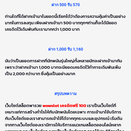
ฝาก 500 รับ 570
ท่านใดที่ได้ฝากเข้ามาในยอดนี้เรียกได้ว่าต้องการความคุ้มค่าเป็นอย่าง
มากในการลงทุน เพียงฝากเข้ามา 500 บาททุกๆท่านก็จะได้มียอด
เครดิตไว้เดิมพันกับเรามากกว่า 1,000 บาท
ฝาก 1,000 รับ 1,160
นับว่าเป็นยอดการฝากที่นักพนันรุ่นใหญ่ทั้งหลายมักจะฝากเข้ามากัน
เพราะว่าฝากเข้ามา 1,000 บาทจะมียอดเครดิตไว้ทำการเดิมพันเพิ่ม
เป็น 2,000 กว่าบาท ซึ่งคุ้มเป็นอย่างมาก
สรุปบทความ
เว็บไซต์สล็อตพารวย
wowslot
เครดิตฟรี 100
เราเป็นเว็บไซต์ที่
เหมาะแก่การสร้างกำไรให้กับนักพนันโดยเฉพาะ การเข้ามาใช้บริการ
กับเว็บไซต์ของเราสามารถเข้าใช้ได้จากทุกระบบและอุปกรณ์ เริ่มต้น
จากทางเว็บไซต์ของเรามีการให้บริการแนวเกมสล็อตออนไลน์หลาก