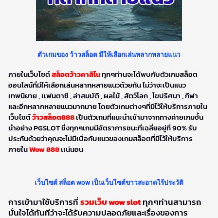
ตัวเกมของ ว้าวสล็อต มีให้เลือกเล่นหลากหลายแนว
ภายในเว็บไซต์
สล็อตว้าวคาสิโน
ทุกๆท่านจะได้พบกับตัวเกมสล็อต
ออนไลน์ที่มีให้เลือกเล่นหลากหลายแนวด้วยกัน ไม่ว่าจะเป็นแนว
เทพนิยาย , เเฟนตาซี , ล่าสมบัติ , ผลไม้ , สัตว์โลก , ไขปริศนา , กีฬา
และอีกหลากหลายแนวมากมาย โดยตัวเกมต่างๆที่มีไว้ให้บริการภายใน
เว็บไซต์
ว้าวสล็อต888
เป็นตัวเกมที่แนะนำเข้ามาจากทางค่ายเกมชั้น
นำอย่าง PGSLOT ซึ่งทุกๆเกมมีอัตราการชนะที่เฉลี่ยอยู่ที่ 90% รับ
ประกันด้วยว่าคุณจะไม่มีเบื่อกับแนวของเกมสล็อตที่มีไว้ให้บริการ
ภายใน
Wow 888
เเน่นอน
เว็บไซต์ สล็อต wow เป็นเว็บไซต์ขาวสะอาดไร้ประวัติ
การเข้ามาใช้บริการที่
รวมเว็บ wow slot
ทุกๆท่านสามารถ
มั่นใจได้ทันทีว่าจะได้รับความปลอดภัยและเรื่องของการ