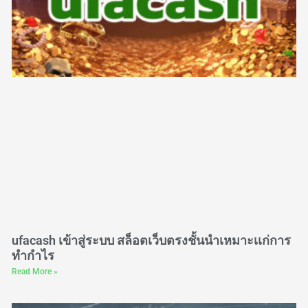
ufacash เข้าสู่ระบบ สล็อตเว็บตรงชั้นนำเหมาะเเก่การ
ทำกำไร
Read More »