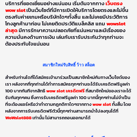
บริการที่ยอดเยี่ยมอย่างแน่นอน เริ่มต้นจากทาง
เว็บตรง
wow slot
เป็นเว็บไซต์ที่มีการเปิดให้บริการโดยตรงและไม่ขึ้น
ตรงกับค่ายเกมหรือบริษัทใดๆทั้งสิ้น และไม่เคยมีประวัติการ
โกงลูกค้ามาก่อน ไม่เคยติดประวัติแบล็คลิส แถม
wowslot
ล่าสุด
มีการรักษาความปลอดภัยที่แน่นหนาและมีเรื่องของ
ความมั่นคงด้านการเงิน เล่นกับเรารับประกันว่าทุกท่านจะ
ต้องประทับใจแน่นอน
สมาชิกใหม่รับสิทธิ์ ว้าว สล็อต
สำหรับท่านใดที่ได้สมัครเข้ามาร่วมเป็นสมาชิกใหม่กับทางเว็บไซต์ของ
เรา หลังจากที่ทุกท่านได้ทำการสมัครทุกๆท่านจะได้รับเครดิตฟรีมูลค่า
100 บาททันทีจากสิทธิ
wow slot เครดิตฟรี
ที่สมาชิกใหม่ของเราจะได้
รับกันทุกๆคน ซึ่งการรับเครดิตฟรีมูลค่า 100 บาทนี้ทุกๆท่านไม่จำเป็น
ที่จะต้องแชร์หรือว่าทำตามกฎกติกาใดๆจากทาง
wow slot
ทั้งสิ้น โดย
หลังจากการรับเครดิตฟรีตัวนี้ทุกๆท่านสามารถนำไปลงทุนได้ที่
WoWslot888
เท่านั้น ไม่สามารถถอนออกมาได้