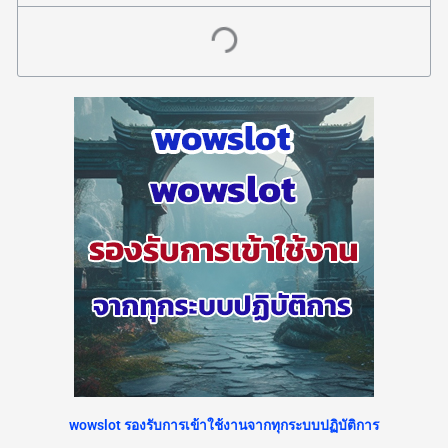
wowslot รองรับการเข้าใช้งานจากทุกระบบปฏิบัติการ