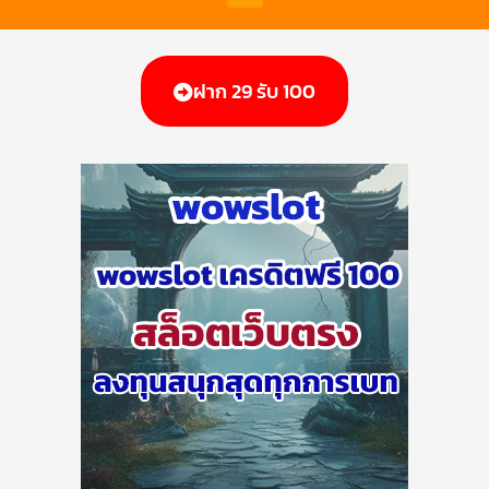
ฝาก 29 รับ 100