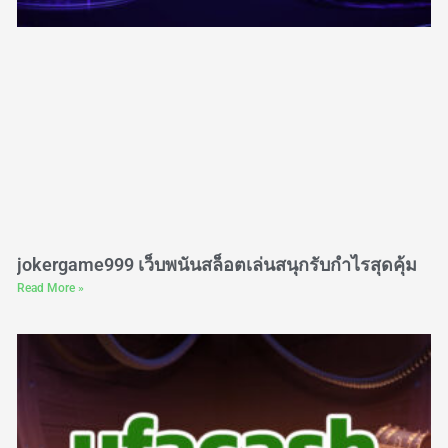
jokergame999 เว็บพนันสล็อตเล่นสนุกรับกำไรสุดคุ้ม
Read More »