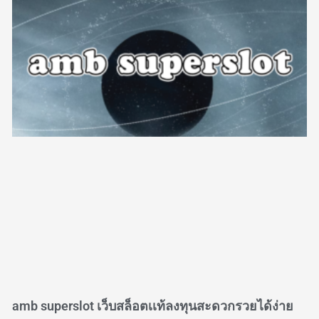
amb superslot เว็บสล็อตเเท้ลงทุนสะดวกรวยได้ง่าย