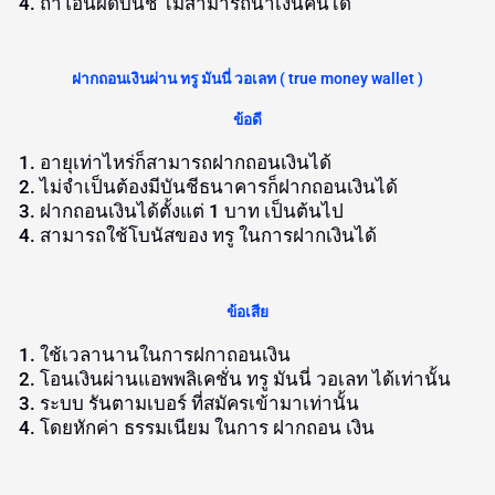
4. ถ้าโอนผิดบันชี ไม่สามารถนำเงินคืนได้
ฝากถอนเงินผ่าน ทรู มันนี่ วอเลท ( true money wallet )
ข้อดี
1. อายุเท่าไหร่ก็สามารถฝากถอนเงินได้
2. ไม่จำเป็นต้องมีบันชีธนาคารก็ฝากถอนเงินได้
3. ฝากถอนเงินได้ตั้งแต่ 1 บาท เป็นต้นไป
4. สามารถใช้โบนัสของ ทรู ในการฝากเงินได้
ข้อเสีย
1. ใช้เวลานานในการฝกาถอนเงิน
2. โอนเงินผ่านแอพพลิเคชั่น ทรู มันนี่ วอเลท ได้เท่านั้น
3. ระบบ รันตามเบอร์ ที่สมัครเข้ามาเท่านั้น
4. โดยหักค่า ธรรมเนียม ในการ ฝากถอน เงิน