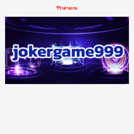
รีวิวค่ายเกม