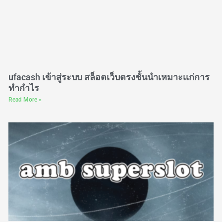
ufacash เข้าสู่ระบบ สล็อตเว็บตรงชั้นนำเหมาะเเก่การ
ทำกำไร
Read More »