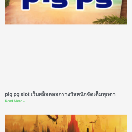
pig pg slot เว็บสล็อตออกรางวัลหนักจัดเต็มทุกตา
Read More »