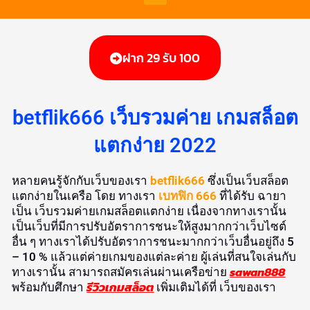
ฝาก 29 รับ 100
betflik666 เว็บรวมค่าย เกมสล็อต
แตกง่าย 2022
หลายคนรู้จักกับเว็บของเรา
betflik666
ซึ่งเป็นเว็บสล็อต
แตกง่ายในเครือ โดย ทางเรา
เบทฟิก 666
ที่ได้รับ ฉายา
เป็น เว็บรวมค่ายเกมสล็อตแตกง่าย เนื่องจากทางเรานั้น
เป็นเว็บที่มีการปรับอัตราการชนะให้สูงมากกว่าเว็บไซต์
อื่น ๆ ทางเราได้ปรับอัตราการชนะมากกว่าเว็บอื่นอยู่ถึง 5
– 10 % แล้วแต่ค่ายเกมของแต่ละค่าย ผู้เล่นที่สนใจเล่นกับ
sawan888
ทางเรานั้น สามารถสมัครเล่นผ่านเครือข่าย
รีวิวเกมสล็อต
พร้อมกับศึกษา
เพิ่มเติมได้ที่ เว็บของเรา