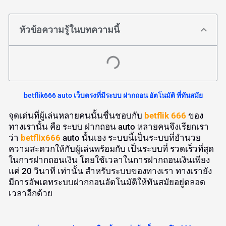
หัวข้อความรู้ในบทความนี้
betflik666 auto เว็บตรงที่มีระบบ ฝากถอน อัตโนมัติ ที่ทันสมัย
จุดเด่นที่ผู้เล่นหลายคนนั้นชื่นชอบกับ
betflik 666
ของ
ทางเรานั้น คือ ระบบ ฝากถอน auto หลายคนจึงเรียกเรา
ว่า
betflix666
auto นั้นเอง ระบบนี้เป็นระบบที่อำนวย
ความสะดวกให้กับผู้เล่นพร้อมกับ เป็นระบบที่ รวดเร็วที่สุด
ในการฝากถอนเงิน โดยใช้เวลาในการฝากถอนเงินเพียง
แค่ 20 วินาที เท่านั้น สำหรับระบบของทางเรา ทางเรายัง
มีการอัพเดทระบบฝากถอนอัตโนมัติให้ทันสมัยอยู่ตลอด
เวลาอีกด้วย