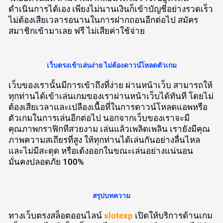
ดำเนินการได้เอง เพียงไม่นานเงินก็เข้าบัญชีอย่างรวดเร็ว
ไม่ต้องเสียเวลารอนานในการฝากถอนอีกต่อไป สมัคร
สมาชิกเข้ามาเลย ฟรี ไม่เสียค่าใช้จ่าย
เว็บตรงเข้าเล่นง่าย ไม่ต้องดาวน์โหลดตัวเกม
เว็บของเรานั้นมีการเข้าถึงที่ง่าย ผ่านหน้าเว็บ สามารถให้
ทุกท่านได้เข้าเล่นเกมของเราผ่านหน้าเว็บได้ทันที โดยไม่
ต้องเสียเวลาและเปลืองเนื้อที่ในการดาวน์โหลดแอพหรือ
ตัวเกมในการเล่นอีกต่อไป นอกจากเว็บของเราจะมี
คุณภาพกราฟิกทีสวยงาม เล่นแล้วเพลิดเพลิน เรายังมีคุณ
ภาพความสเถียรที่สูง ให้ทุกท่านได้เล่นกันอย่างลื่นไหล
และไม่มีสะดุด หรือเด้งออกในขณะเล่นอย่างแน่นอน
มั่นคงปลอดภัย 100%
สรุปบทความ
ทางเว็บตรงสล็อตออนไลน์
slotexp
เปิดให้บริการด้านเกม