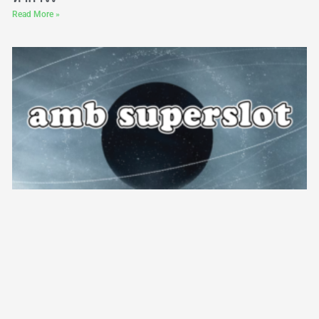
Read More »