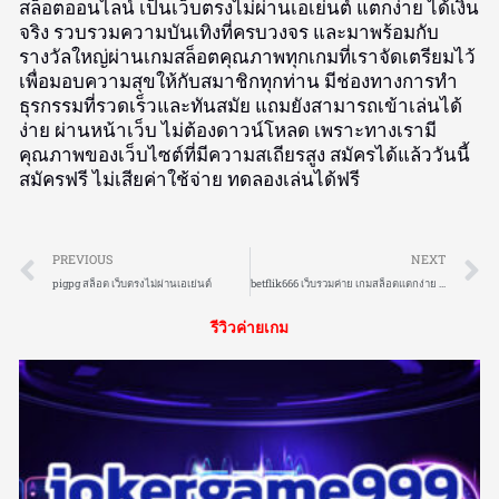
สล็อตออนไลน์ เป็นเว็บตรงไม่ผ่านเอเย่นต์ แตกง่าย ได้เงิน
จริง รวบรวมความบันเทิงที่ครบวงจร และมาพร้อมกับ
รางวัลใหญ่ผ่านเกมสล็อตคุณภาพทุกเกมที่เราจัดเตรียมไว้
เพื่อมอบความสุขให้กับสมาชิกทุกท่าน มีช่องทางการทำ
ธุรกรรมที่รวดเร็วและทันสมัย แถมยังสามารถเข้าเล่นได้
ง่าย ผ่านหน้าเว็บ ไม่ต้องดาวน์โหลด เพราะทางเรามี
คุณภาพของเว็บไซต์ที่มีความสเถียรสูง สมัครได้แล้ววันนี้
สมัครฟรี ไม่เสียค่าใช้จ่าย ทดลองเล่นได้ฟรี
Prev
N
PREVIOUS
NEXT
pigpg สล็อต เว็บตรงไม่ผ่านเอเย่นต์
betflik666 เว็บรวมค่าย เกมสล็อตแตกง่าย 2022
รีวิวค่ายเกม