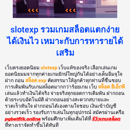
slotexp รวมเกมสล็อตแตกง่าย
ได้เงินไว เหมาะกับการหารายได้
เสริม
เว็บตรงยอดนิยม
slotexp
เว็บแท้ของจริง เลือกเล่นเกม
ยอดนิยมมจากทุกค่ายเกมยักษ์ใหญ่กันได้อย่างเต็มอิ่มจุใจ
ฝาก ถอน
สล็อต exp
คัดสรรมาให้ลูกค้าทุกท่านที่ชื่นชอบ
การเดิมพันกับเกมสล็อตมากกว่าร้อยเกม เว็บ
สล็อต อีเอ็กพี
เล่นแล้วทำเงินได้จริง จ่ายจริงทุกยอดการเดิมพัน ฝากถอน
ด้วยระบบอัตโนมัติ ฝากถอนอย่างสะดวกสบายและ
รวดเร็วทันใจ ฝากถอนได้เองตามใจชอบ เงินเข้าบัญชี
อย่างรวดเร็ว รองรับการเล่นในทุกอุปกรณ์ สมัครผ่านเครือ
pgbetflik.online
รีวิวเกมสล็อต
พร้อมศึกษาเพิ่มเติมได้ที่
ที่ทางเราจัดทำขึ้นได้ทันที