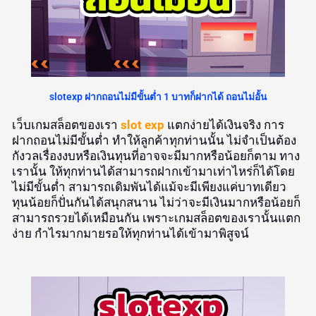
slotexp ฝากถอนไม่มีขั้นต่ำ 1 บาทก็ฝากได้ ถอนไม่อั้น
เว็บเกมสล็อตของเรา
slot exp
แตกง่ายได้เงินจริง การ
ฝากถอนไม่มีขั้นต่ำ ทำให้ลูกค้าทุกท่านนั้น ไม่จำเป็นต้อง
กังวลเรื่องงบหรือเงินทุนที่อาจจะมีมากหรือน้อยก็ตาม ทาง
เรานั้น ให้ทุกท่านได้สามารถฝากเข้ามาเท่าไหร่ก็ได้โดย
ไม่มีขั้นต่ำ สามารถเดิมพันได้แม้จะมีเพียงแค่บาทเดียว
ทุนน้อยก็ปั่นกันได้สนุกสนาน ไม่ว่าจะมีเงินมากหรือน้อยก็
สามารถรวยได้เหมือนกัน เพราะเกมสล็อตของเรานั้นแตก
ง่าย กำไรมากมายรอให้ทุกท่านได้เข้ามาพิสูจน์