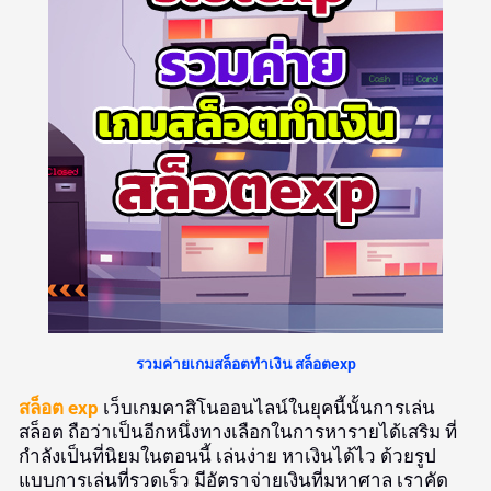
รวมค่ายเกมสล็อตทำเงิน สล็อตexp
สล็อต exp
เว็บเกมคาสิโนออนไลน์ในยุคนี้นั้นการเล่น
สล็อต ถือว่าเป็นอีกหนึ่งทางเลือกในการหารายได้เสริม ที่
กำลังเป็นที่นิยมในตอนนี้ เล่นง่าย หาเงินได้ไว ด้วยรูป
แบบการเล่นที่รวดเร็ว มีอัตราจ่ายเงินที่มหาศาล เราคัด