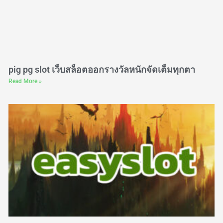
pig pg slot เว็บสล็อตออกรางวัลหนักจัดเต็มทุกตา
Read More »