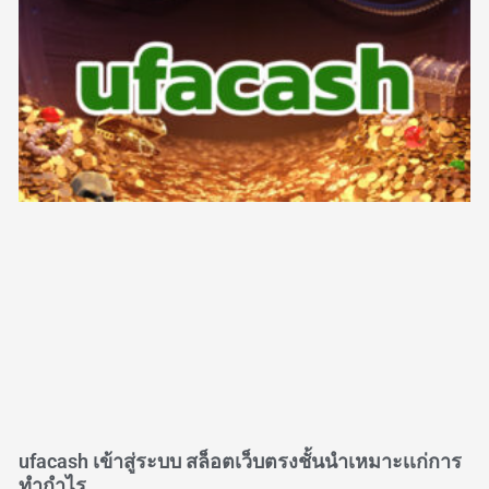
ufacash เข้าสู่ระบบ สล็อตเว็บตรงชั้นนำเหมาะเเก่การ
ทำกำไร