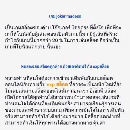
เกม joker madess
เป็นเกมสล็อตของค่าย โจ๊กเกอร์ โดยตรง ที่ตั้งใจ เพื่อที่จะ
มาให้โบนัสกับผู้เล่น ตอนเปิดตัวเกมนี้มา มีผู้เล่นที่สร้าง
กำไรกับเกมนี้มากกว่า 20 % ในการเล่นสล็อต ถือว่าเป็น
เกมที่โบนัสแตกง่าย นั้นเอง
ทดลองเล่น สล็อตทุกค่าย ด้วยเครดิตฟรี กับ expสล็อต
หลายท่านที่สนใจต้องการเข้ามาเดิมพันกับเกมสล็อต
ออนไลน์กับทางเว็บ
exp สล็อต
ที่อาจจะเป็นหน้าใหม่ที่ยัง
ไม่เคยเล่นเกมสล็อตออนไลน์มาก่อน เรา อีเอ็กพี สล็อต
เปิดโอกาสให้ทุกท่านได้สามารถเข้ามาทดลองเล่นเกมที่
ท่านสนใจได้ก่อนที่จะเดิมพันจริง สามารถเรียนรู้การเล่น
ของเกมและศึกษาระบบเกม เพิ่มความมั่นใจในการเดิมพัน
จริง สามารถทำกำไรได้อย่างมากมาย มีสล็อตแตกง่ายที่
สามารถทำเงินให้ทุกท่านได้อย่างมากมาย คุ้มค่า