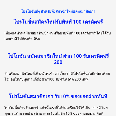
โปรโมชั่นดีๆ สำหรับทั้งสมาชิกใหม่และสมาชิกเก่า
โปรโมชั่นสมัครใหม่รับทันที 100 เครดิตฟรี
เพียงแค่ท่านสมัครสมาชิกเข้ามา พร้อมรับทันที 100 เครดิตฟรี โดยได้รับ
เลยทันที ไม่ต้องทำเทิร์น
โปโมชั่น สมัคสมาชิกใหม่ ฝาก 100 รับเครดิตฟรี
200
สำหรับสมาชิกใหม่ที่เพิ่งสมัครเข้ามา เว็บเรามีโปรโมชั่นสุดพิเศษเตรียม
ไว้มอบให้กับทุกท่านก้คือ ฝาก100 รับฟรีเครดิต 200 ทันที
โปรโมชั่นสมาชิกเก่า รับ10% ของยอดฝากทันที
โปรโมชั่นสำหรับสมาชิกเก่านั้นเราก็ได้จัดเตรียมไว้ให้เป็นอย่างดี โดย
ทุกท่านสามารถฝากเข้ามาและรับเพิ่มอีก 10% ของทุกยอดฝากทันที