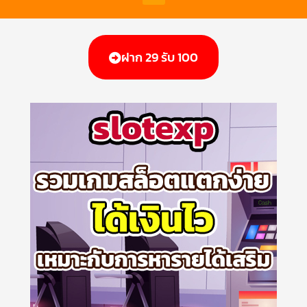
ฝาก 29 รับ 100