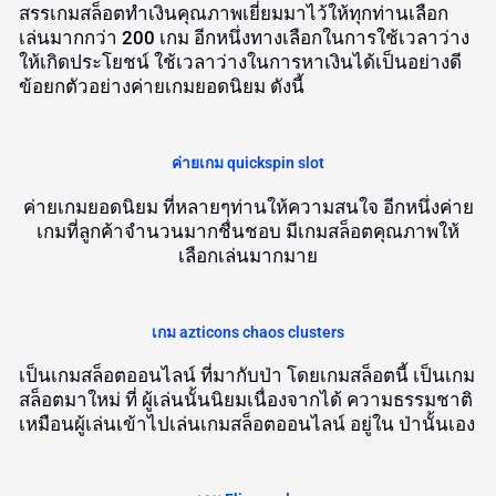
สรรเกมสล็อตทำเงินคุณภาพเยี่ยมมาไว้ให้ทุกท่านเลือก
เล่นมากกว่า 200 เกม อีกหนึ่งทางเลือกในการใช้เวลาว่าง
ให้เกิดประโยชน์ ใช้เวลาว่างในการหาเงินได้เป็นอย่างดี
ข้อยกตัวอย่างค่ายเกมยอดนิยม ดังนี้
ค่ายเกม quickspin slot
ค่ายเกมยอดนิยม ที่หลายๆท่านให้ความสนใจ อีกหนึ่งค่าย
เกมที่ลูกค้าจำนวนมากชื่นชอบ มีเกมสล็อตคุณภาพให้
เลือกเล่นมากมาย
เกม azticons chaos clusters
เป็นเกมสล็อตออนไลน์ ที่มากับป่า โดยเกมสล็อตนี้ เป็นเกม
สล็อตมาใหม่ ที่ ผู้เล่นนั้นนิยมเนื่องจากได้ ความธรรมชาติ
เหมือนผู้เล่นเข้าไปเล่นเกมสล็อตออนไลน์ อยู่ใน ป่านั้นเอง