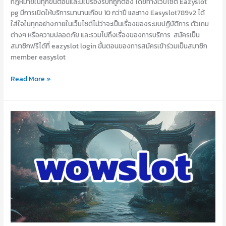
กฎหมายในทุกขั้นตอนและมีใบรองรับที่ถูกต้อง โดยทางเว็บไซต์ Eazyslot
pg มีการเปิดให้บริการมานานเกือบ 10 กว่าปี และทาง Easyslot789v2 ได้
ใส่ใจในทุกอย่างภายในเว็บไซต์ไม่ว่าจะเป็นเรื่องของระบบปฏิบัติการ ตัวเกม
ต่างๆ หรือความปลอดภัย และรวมไปถึงเรื่องของการบริการ สมัครเป็น
สมาชิกฟรีได้ที่ eazyslot login ขั้นตอนของการสมัครเข้าร่วมเป็นสมาชิก
member easyslot
Read More »
wowslot
เครดิต
ฟรี
100
สล็อต
เว็บ
ตรง
ลงทุน
สนุก
สุด