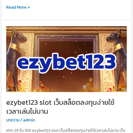
Read More »
ezybet123
slot
เว็บ
สล็อต
ลงทุน
ง่าย
ใช้
เวลา
เล่น
ไม่
นาน
ezybet123 slot เว็บสล็อตลงทุนง่ายใช้
เวลาเล่นไม่นาน
บทความ
/
admin
ฝาก 29 รับ 100 ezybet123 slot เว็บสล็อตลงทุนง่ายใช้เวลาเล่นไม่นาน เว็บ