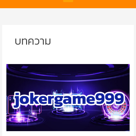
บทความ
jokergame999
เว็บ
พนัน
สล็อต
เล่น
สนุก
รับ
กำไร
สุด
คุ้ม