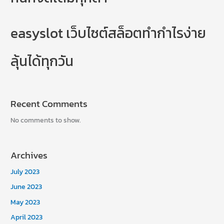
easyslot เว็บไซต์สล็อตทำกำไรง่าย
ลุ้นได้ทุกวัน
Recent Comments
No comments to show.
Archives
July 2023
June 2023
May 2023
April 2023