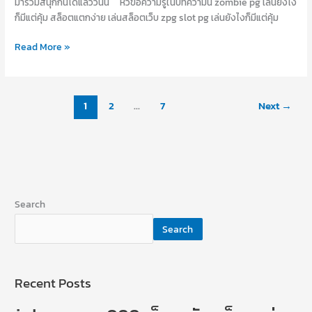
มาร่วมสนุกกันได้แล้ววันนี้ หัวข้อความรู้ในบทความนี้ zombie pg เล่นยังไง
ก็มีแต่คุ้ม สล็อตแตกง่าย เล่นสล็อตเว็บ zpg slot pg เล่นยังไงก็มีแต่คุ้ม
Read More »
1
2
…
7
Next
→
Search
Search
Recent Posts