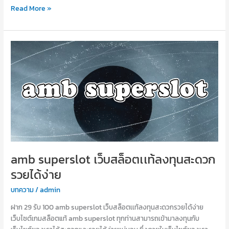
Read More »
amb
superslot
เว็บ
สล็อต
เเท้
ลงทุน
สะดวก
รวย
ได้
ง่าย
amb superslot เว็บสล็อตเเท้ลงทุนสะดวก
รวยได้ง่าย
บทความ
/
admin
ฝาก 29 รับ 100 amb superslot เว็บสล็อตเเท้ลงทุนสะดวกรวยได้ง่าย
เว็บไซต์เกมสล็อตแท้ amb superslot ทุกท่านสามารถเข้ามาลงทุนกับ